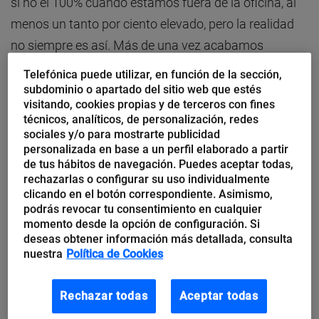
si no el 100% cuando estamos fuera de la oficina, al
menos un tanto por ciento elevado, pero la realidad
no siempre es así. Más de una vez acabamos
utilizando herramientas y soluciones no corporativas
Telefónica puede utilizar, en función de la sección,
con los riesgos que entrañan, o un sinfín de
subdominio o apartado del sitio web que estés
visitando, cookies propias y de terceros con fines
aplicaciones sin ningún tipo de calidad e integración
técnicos, analíticos, de personalización, redes
que nos acaban complicando más que ayudando en
sociales y/o para mostrarte publicidad
personalizada en base a un perfil elaborado a partir
la gestión multitarea y multidispositivo del día a día.
de tus hábitos de navegación. Puedes aceptar todas,
rechazarlas o configurar su uso individualmente
Como se suele decir, “para pedir, primero hay que
clicando en el botón correspondiente. Asimismo,
podrás revocar tu consentimiento en cualquier
dar”. Necesitamos
que nuestras empresas nos den
momento desde la opción de configuración. Si
las herramientas adecuadas para poder ser
deseas obtener información más detallada, consulta
nuestra
Política de Cookies
productivos
y no volvernos locos abriendo
aplicaciones de
chat
para hacer una consulta
Rechazar todas
Aceptar todas
mientras iniciamos una
videoconferencia
con otra