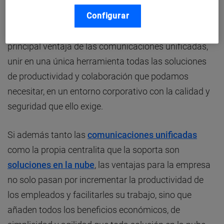
aplicación para reunirnos con nuestro cliente e
intentamos enterarnos de una formación a la que
Configurar
estamos conectados por otra herramienta. Esta es la
principal ventaja de las comunicaciones unificadas,
unir en una única herramienta todas las soluciones
de productividad y colaboración que podamos
necesitar, en un entorno corporativo con la calidad y
seguridad que ello exige.
Si además tanto las
comunicaciones unificadas
como la propia centralita que la soporta son
soluciones en la nube
, las ventajas para la empresa
no solo pasan por incrementar la productividad de
los empleados y facilitarles su trabajo, sino que
añaden todos los beneficios económicos, de