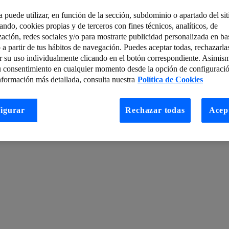
a puede utilizar, en función de la sección, subdominio o apartado del si
n el cliente
Breve historia de Internet de las cosas (IoT)
tando, cookies propias y de terceros con fines técnicos, analíticos, de
zación, redes sociales y/o para mostrarte publicidad personalizada en bas
 Arduino (I)
Boletín semanal de Ciberseguridad, 25 – 31 de marzo
 a partir de tus hábitos de navegación. Puedes aceptar todas, rechazarla
r su uso individualmente clicando en el botón correspondiente. Asimis
e suma a la Movistar Media Maratón de Madrid
u consentimiento en cualquier momento desde la opción de configuració
ca de moda garantiza la transformación
ExpoCloud 2015: crónica de dos 
nformación más detallada, consulta nuestra
Política de Cookies
clave para el crecimiento de las empresas?
igurar
Rechazar todas
Acep