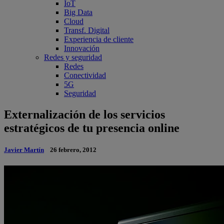
IoT
Big Data
Cloud
Transf. Digital
Experiencia de cliente
Innovación
Redes y seguridad
Redes
Conectividad
5G
Seguridad
Externalización de los servicios
estratégicos de tu presencia online
Javier Martín
26 febrero, 2012