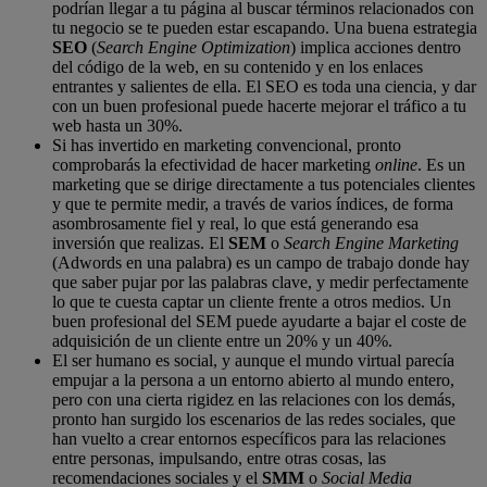
podrían llegar a tu página al buscar términos relacionados con
tu negocio se te pueden estar escapando. Una buena estrategia
SEO
(
Search Engine Optimization
) implica acciones dentro
del código de la web, en su contenido y en los enlaces
entrantes y salientes de ella. El SEO es toda una ciencia, y dar
con un buen profesional puede hacerte mejorar el tráfico a tu
web hasta un 30%.
Si has invertido en marketing convencional, pronto
comprobarás la efectividad de hacer marketing
online
. Es un
marketing que se dirige directamente a tus potenciales clientes
y que te permite medir, a través de varios índices, de forma
asombrosamente fiel y real, lo que está generando esa
inversión que realizas. El
SEM
o
Search Engine Marketing
(Adwords en una palabra) es un campo de trabajo donde hay
que saber pujar por las palabras clave, y medir perfectamente
lo que te cuesta captar un cliente frente a otros medios. Un
buen profesional del SEM puede ayudarte a bajar el coste de
adquisición de un cliente entre un 20% y un 40%.
El ser humano es social, y aunque el mundo virtual parecía
empujar a la persona a un entorno abierto al mundo entero,
pero con una cierta rigidez en las relaciones con los demás,
pronto han surgido los escenarios de las redes sociales, que
han vuelto a crear entornos específicos para las relaciones
entre personas, impulsando, entre otras cosas, las
recomendaciones sociales y el
SMM
o
Social Media