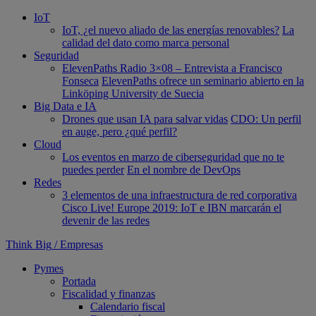
IoT
IoT, ¿el nuevo aliado de las energías renovables?
La
calidad del dato como marca personal
Seguridad
ElevenPaths Radio 3×08 – Entrevista a Francisco
Fonseca
ElevenPaths ofrece un seminario abierto en la
Linköping University de Suecia
Big Data e IA
Drones que usan IA para salvar vidas
CDO: Un perfil
en auge, pero ¿qué perfil?
Cloud
Los eventos en marzo de ciberseguridad que no te
puedes perder
En el nombre de DevOps
Redes
3 elementos de una infraestructura de red corporativa
Cisco Live! Europe 2019: IoT e IBN marcarán el
devenir de las redes
Think Big
/
Empresas
Pymes
Portada
Fiscalidad y finanzas
Calendario fiscal