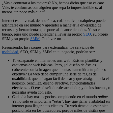
¿Vas a contratar a los mejores? No, hemos dicho que eso es caro…
Vale, te conformas con alguien que sepa lo imprescindible o, al
menos, un poco más que tú.
Internet es universal, democrática, colaborativa; cualquiera puede
adentrarse en ese mundo y aprender a manejar la diversidad de
recursos y herramientas que pone al alcance de todos. Y eso es
bueno, pues uno puede aprender a llevar su propio
SEO
, su propio
SEM y su propio
SMM
. O tal vez no…
Resumiendo, las razones para externalizar los servicios de
usabilidad
, SEO, SEM y SMM en tu negocio, podrían ser:
Tu escaparate en internet es una web. Existen plantillas y
esquemas de web básicas. Pero, ¿el diseño de ésta es
coherente con la imagen que intentas transmitir a tu público
objetivo? La web debe cumplir una serie de reglas de
usabilidad
, que la hagan fácil de usar y que atraigan hacia el
negocio. Sencillez, diseño atractivo, funcionalidades
efectivas… O eres diseñador-desarrollador, y de los buenos, o
necesitas ayuda con esto.
Cada día hay más negocios compitiendo en el mundo
online
.
Ya no sólo es importante “estar”, hay que ganar visibilidad en
internet para llegar a tus clientes. Tu web tiene que estar bien
posicionada en los buscadores, porque miles de visitas que