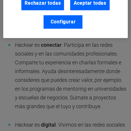
de lecturas, conferencias o análisis. El
Rechazar todas
Aceptar todas
conocimiento es fuente de ventaja competitiva,
porque nos permite entender antes y mejor la
Configurar
industria en la que nos movemos.
Hackear
es
conectar
. Participa en las redes
sociales y en las comunidades profesionales.
Comparte tu experiencia en charlas formales e
informales. Ayuda desinteresadamente donde
consideres que puedes crear valor, por ejemplo
en los programas de
mentoring
en universidades
y escuelas de negocios. Súmate a proyectos
más grandes que el tuyo y contribuye.
Hackear
es
digital
. Vivimos en las redes sociales.