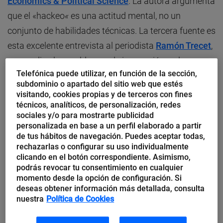
Economics & Political Science
. La autora argumenta
que el «hackeo
«
es una actitud mental, no un
conjunto de habilidades técnicas. La tercera fuente es
esta excelente entrevista al periodista
Ramón Trecet
,
que explica los problemas de innovación en la
Telefónica puede utilizar, en función de la sección,
industria de la prensa. Su metáfora «aurigas» es
subdominio o apartado del sitio web que estés
visual: son aquellos líderes que dirigen la empresa
visitando, cookies propias y de terceros con fines
ajenos al
tsunami
digital. Éste es el enfoque que debe
técnicos, analíticos, de personalización, redes
sociales y/o para mostrarte publicidad
servir a las empresas pequeñas, medianas o grandes.
personalizada en base a un perfil elaborado a partir
de tus hábitos de navegación. Puedes aceptar todas,
rechazarlas o configurar su uso individualmente
Hackear
es
aprender
. En la sociedad del
clicando en el botón correspondiente. Asimismo,
aprendizaje hay que apostar por la formación
podrás revocar tu consentimiento en cualquier
continua a través de cursos oficiales,
MOOC
o la
momento desde la opción de configuración. Si
deseas obtener información más detallada, consulta
fórmula que se desee. Solo a través de Internet y
nuestra
Política de Cookies
los nuevos medios tenemos acceso a todo tipo