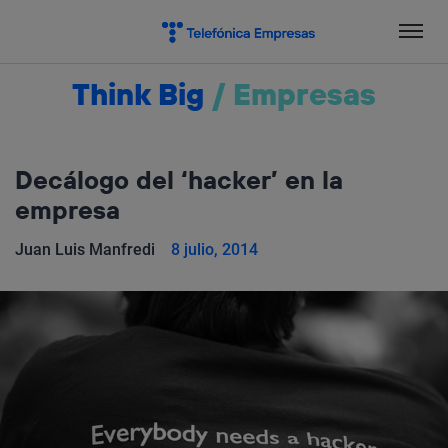
Salta
el
contenido
Think Big
/
Empresas
Decálogo del ‘hacker’ en la
empresa
Juan Luis Manfredi
8 julio, 2014