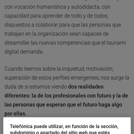
con vocación humanística y autodidacta, con
capacidad para aprender de todo y de todos,
dispuestos a colaborar para que las personas que
trabajan en la organización sean capaces de
desarrollar las nuevas competencias que el tsunami
digital demanda.
Cuando leemos sobre la inquietud, motivación,
superación de estos perfiles emergentes, nos surge la
duda de si estamos viendo
dos realidades
diferentes: la de
los profesionales con futuro
y la de
las personas que esperan que el futuro haga algo
por ellas.
Telefónica puede utilizar, en función de la sección,
En este sentido, hace poco leí el libro
«¿Qué robot se
subdominio o apartado del sitio web que estés