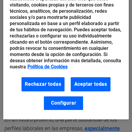
visitando, cookies propias y de terceros con fines
ha llevado mi queso?».
La conclusión a la que he
técnicos, analíticos, de personalización, redes
llegado tras su lectura es que realmente no es
sociales y/o para mostrarte publicidad
importante que el queso se lo lleve un robot.
Somos
personalizada en base a un perfil elaborado a partir
de tus hábitos de navegación. Puedes aceptar todas,
muy proclives a mirar para otro lado o echar la culpa
rechazarlas o configurar su uso individualmente
a los demás de nuestros problemas. Seguimos sin
clicando en el botón correspondiente. Asimismo,
podrás revocar tu consentimiento en cualquier
ser conscientes de que
la inacción no es una
momento desde la opción de configuración. Si
opción
.
Por ello, lo primero que debemos hacer es
deseas obtener información más detallada, consulta
nuestra
Política de Cookies
comprobar si tenemos actualizadas nuestras
competencias, si estamos preparados para la
Rechazar todas
Aceptar todas
transformación digital en la que estamos inmersos, y
si realmente estamos aportando valor a nuestra
empresa.
Configurar
En un futuro próximo, una parte sustancial de los
perfiles laborales en las empresas,
especialmente