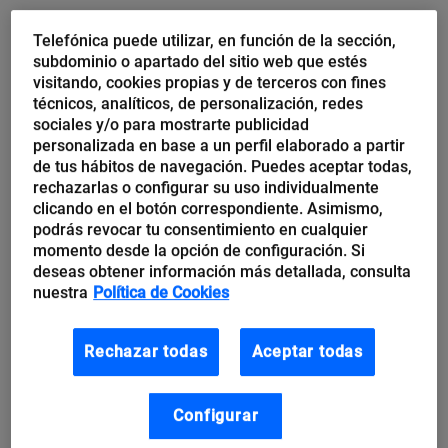
Telefónica puede utilizar, en función de la sección,
subdominio o apartado del sitio web que estés
visitando, cookies propias y de terceros con fines
técnicos, analíticos, de personalización, redes
sociales y/o para mostrarte publicidad
Cómo “vistas” tu propuesta de valor
personalizada en base a un perfil elaborado a partir
influirá en cómo te perciben tus clientes
de tus hábitos de navegación. Puedes aceptar todas,
rechazarlas o configurar su uso individualmente
clicando en el botón correspondiente. Asimismo,
Si te dicen que tienes que elegir entre dos posibles
podrás revocar tu consentimiento en cualquier
tratamientos para un grupo de 600 personas con los
momento desde la opción de configuración. Si
que puedes salvar seguro a un número de personas
deseas obtener información más detallada, consulta
nuestra
Política de Cookies
pero otro muere, u otro en el que existe una
probabilidad de que se salven todos o mueran
Rechazar todas
Aceptar todas
todos… ¿Qué harías? Depende de las probabilidades,
claro. Pero también depende de cómo se formule el
Configurar
texto.