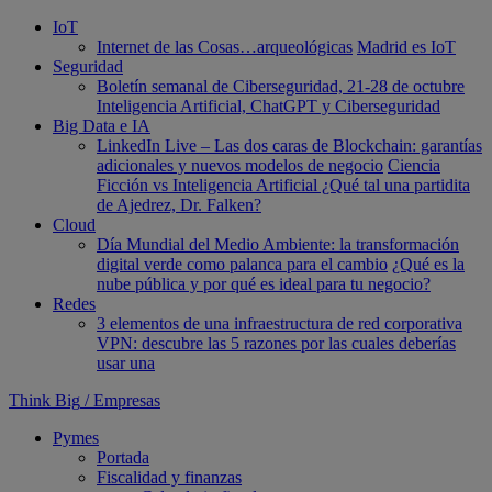
IoT
Internet de las Cosas…arqueológicas
Madrid es IoT
Seguridad
Boletín semanal de Ciberseguridad, 21-28 de octubre
Inteligencia Artificial, ChatGPT y Ciberseguridad
Big Data e IA
LinkedIn Live – Las dos caras de Blockchain: garantías
adicionales y nuevos modelos de negocio
Ciencia
Ficción vs Inteligencia Artificial ¿Qué tal una partidita
de Ajedrez, Dr. Falken?
Cloud
Día Mundial del Medio Ambiente: la transformación
digital verde como palanca para el cambio
¿Qué es la
nube pública y por qué es ideal para tu negocio?
Redes
3 elementos de una infraestructura de red corporativa
VPN: descubre las 5 razones por las cuales deberías
usar una
Think Big
/
Empresas
Pymes
Portada
Fiscalidad y finanzas