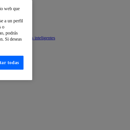
tio web que
e a un perfil
s o
mo, podrás
ario en pantallas inteligentes
n. Si deseas
puting
tar todas