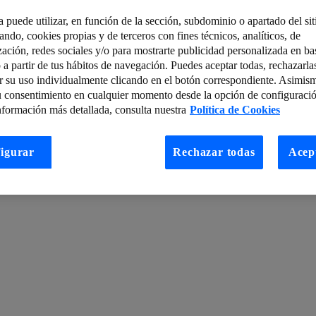
a puede utilizar, en función de la sección, subdominio o apartado del si
tando, cookies propias y de terceros con fines técnicos, analíticos, de
l: ¿Por qué hay tantas definiciones de Internet de las Cosas?
zación, redes sociales y/o para mostrarte publicidad personalizada en bas
 a partir de tus hábitos de navegación. Puedes aceptar todas, rechazarla
ades
La importancia del Big Data en la Ciberseguridad
r su uso individualmente clicando en el botón correspondiente. Asimis
bs
AI of Things (V): Recomendación y optimización de contenido publicit
u consentimiento en cualquier momento desde la opción de configuració
nformación más detallada, consulta nuestra
Política de Cookies
enganchadas” a la tecnología: smart factories
des 5G
Así evoluciona la conectividad con la fibra óptica y el Edge Com
igurar
Rechazar todas
Acep