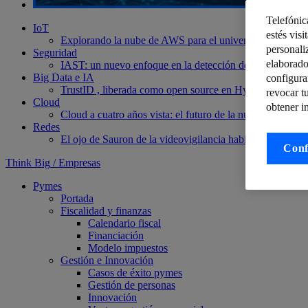
Telefónic
IoT
estés visi
Explorando la nube de AWS para el universo IoT
IoT4Al
personali
Seguridad
elaborado
IAST: un nuevo enfoque en la detección de vulnerabilid
Big Data e IA
configura
TrustID , liberada como open source en Hyperledger La
revocar t
Cloud
obtener i
Cloud a cuatro años vista: el futuro de la nube
Fábricas “
Redes
El ojo de Sauron de la videovigilancia habilitado por re
Conf
Think Big
/
Empresas
Pymes
Portada
Fiscalidad y finanzas
Calendario fiscal
Financiación
Modelo impuestos
Gestión e Innovación
Casos de éxito pymes
Gestión de personas
Innovación