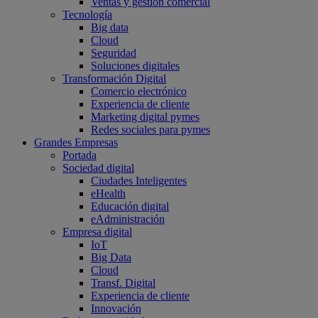
Ventas y gestión comercial
Tecnología
Big data
Cloud
Seguridad
Soluciones digitales
Transformación Digital
Comercio electrónico
Experiencia de cliente
Marketing digital pymes
Redes sociales para pymes
Grandes Empresas
Portada
Sociedad digital
Ciudades Inteligentes
eHealth
Educación digital
eAdministración
Empresa digital
IoT
Big Data
Cloud
Transf. Digital
Experiencia de cliente
Innovación