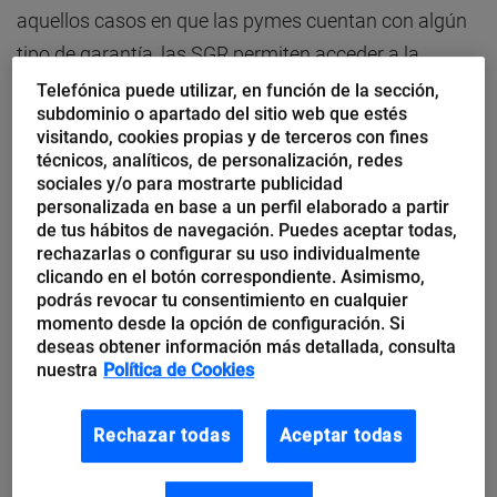
aquellos casos en que las pymes cuentan con algún
tipo de garantía, las SGR permiten acceder a la
financiación bancaria en
mejores condiciones de
Telefónica puede utilizar, en función de la sección,
subdominio o apartado del sitio web que estés
tipos de interés y plazos de devolución.
visitando, cookies propias y de terceros con fines
técnicos, analíticos, de personalización, redes
Socios partícipes y protectores
sociales y/o para mostrarte publicidad
personalizada en base a un perfil elaborado a partir
de tus hábitos de navegación. Puedes aceptar todas,
En este sentido, las Sociedades de Garantía
rechazarlas o configurar su uso individualmente
Recíproca son
entidades financieras sin ánimo de
clicando en el botón correspondiente. Asimismo,
podrás revocar tu consentimiento en cualquier
lucro
, supervisadas por el Banco de España (BdE),
momento desde la opción de configuración. Si
que están constituidas por dos tipos de socios:
deseas obtener información más detallada, consulta
partícipes y protectores.
nuestra
Política de Cookies
Los
socios partícipes
son pequeñas y medianas
Rechazar todas
Aceptar todas
empresas y autónomos a los que la entidad puede