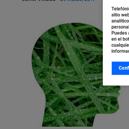
Telefóni
sitio we
analític
personal
Puedes a
en el bo
cualquie
informac
Conf