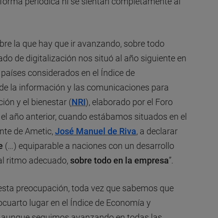
forma periódica ni se sientan completamente al
bre la que hay que ir avanzando, sobre todo
 de digitalización nos situó al año siguiente en
 países considerados en el Índice de
de la información y las comunicaciones para
ión y el bienestar (
NRI
), elaborado por el Foro
el año anterior, cuando estábamos situados en el
ente de Ametic,
José Manuel de Riva
, a declarar
e
(…) equiparable a naciones con un desarrollo
l ritmo adecuado,
sobre todo en la empresa
”.
sta preocupación, toda vez que sabemos que
uarto lugar en el Índice de Economía y
, aunque seguimos avanzando en todas las