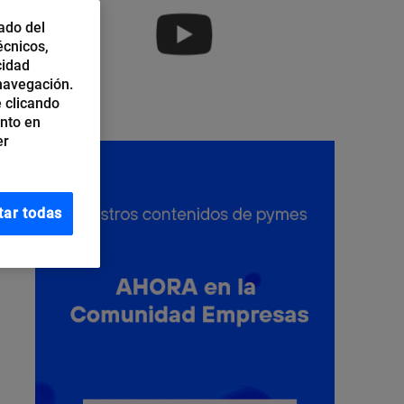
ado del
écnicos,
cidad
 navegación.
 clicando
ento en
er
tar todas