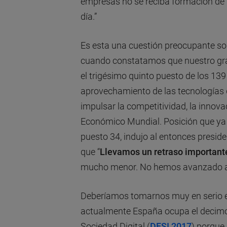
empresas no se reciba formación de 
día.”
Es esta una cuestión preocupante so
cuando constatamos que nuestro grado
el trigésimo quinto puesto de los 139
aprovechamiento de las tecnologías 
impulsar la competitividad, la innovac
Económico Mundial. Posición que ya 
puesto 34, indujo al entonces presid
que “
Llevamos un retraso important
mucho menor. No hemos avanzado a
Deberíamos tomarnos muy en serio e
actualmente España ocupa el decimoc
Sociedad Digital (
DESI 2017
) porque