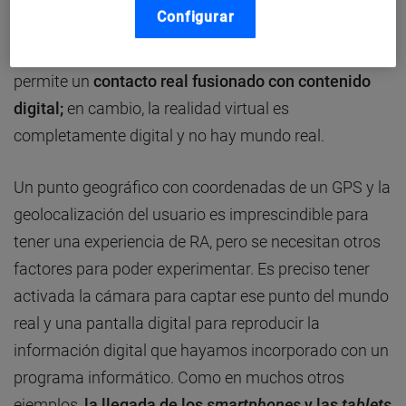
Configurar
No podemos confundir la realidad aumentada con la
realidad virtual. La RA, a diferencia de la virtual, nos
permite un
contacto real fusionado con contenido
digital;
en cambio, la realidad virtual es
completamente digital y no hay mundo real.
Un punto geográfico con coordenadas de un GPS y la
geolocalización del usuario es imprescindible para
tener una experiencia de RA, pero se necesitan otros
factores para poder experimentar. Es preciso tener
activada la cámara para captar ese punto del mundo
real y una pantalla digital para reproducir la
información digital que hayamos incorporado con un
programa informático. Como en muchos otros
ejemplos,
la llegada de los
smartphones
y las
tablets