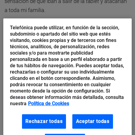
sensación de que iban a salir de la
tablet
y atacarían
a toda mi familia.
¿Qué es la realidad aumentada?
“
Su abreviación es
Telefónica puede utilizar, en función de la sección,
subdominio o apartado del sitio web que estés
RA (en inglés Augmented Reality (AR))
y es el término
visitando, cookies propias y de terceros con fines
que se usa para definir una visión directa o indirecta
técnicos, analíticos, de personalización, redes
sociales y/o para mostrarte publicidad
de un entorno físico del mundo real, cuyos elementos
personalizada en base a un perfil elaborado a partir
se combinan con elementos virtuales para la creación
de tus hábitos de navegación. Puedes aceptar todas,
rechazarlas o configurar su uso individualmente
de una realidad mixta en tiempo real”.
La realidad
clicando en el botón correspondiente. Asimismo,
aumentada nos permite fusionar, añadir y ampliar, en
podrás revocar tu consentimiento en cualquier
tiempo real, el momento que estamos viviendo
momento desde la opción de configuración. Si
deseas obtener información más detallada, consulta
físicamente, con información digital y contenido
nuestra
Política de Cookies
interactivo, ya sean imágenes, vídeos o comentarios
de usuarios, para tener nuevas experiencias. Es una
Rechazar todas
Aceptar todas
mezcla entre lo real y lo virtual.