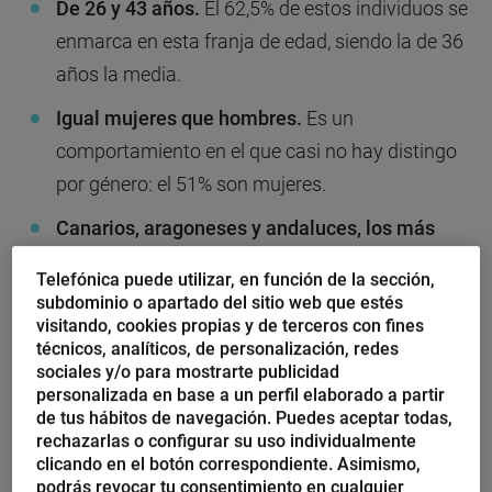
De 26 y 43 años.
El 62,5% de estos individuos se
enmarca en esta franja de edad, siendo la de 36
años la media.
Igual mujeres que hombres.
Es un
comportamiento en el que casi no hay distingo
por género: el 51% son mujeres.
Canarios, aragoneses y andaluces, los más
activos.
Según Aplazame la compra fraudulenta
Telefónica puede utilizar, en función de la sección,
es superior entre los residentes de las citadas
subdominio o apartado del sitio web que estés
visitando, cookies propias y de terceros con fines
comunidades autónomas, mientras que
técnicos, analíticos, de personalización, redes
castellanoleoneses y gallegos son los que
sociales y/o para mostrarte publicidad
menos la practican.
personalizada en base a un perfil elaborado a partir
de tus hábitos de navegación. Puedes aceptar todas,
Enero-febrero y septiembre-octubre, los peores
rechazarlas o configurar su uso individualmente
clicando en el botón correspondiente. Asimismo,
meses.
Estas son las dos épocas al año en las
podrás revocar tu consentimiento en cualquier