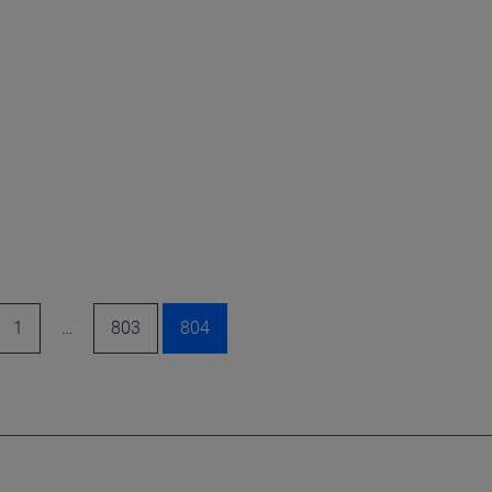
1
…
803
804