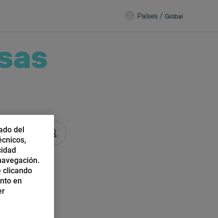
Países
/
Global
sas
ado del
écnicos,
cidad
 navegación.
 clicando
ento en
er