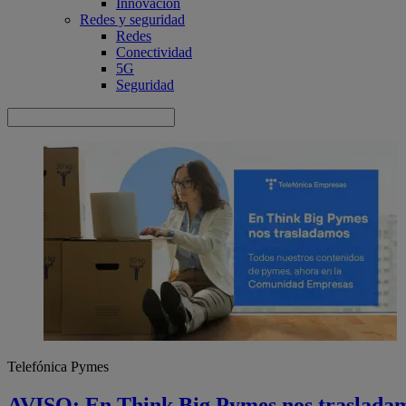
Innovación
Redes y seguridad
Redes
Conectividad
5G
Seguridad
Telefónica Pymes
AVISO: En Think Big Pymes nos traslada