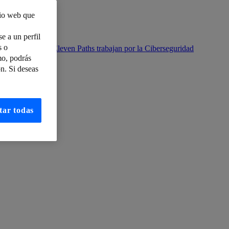
tio web que
e a un perfil
s o
) y Telefónica/Eleven Paths trabajan por la Ciberseguridad
mo, podrás
n. Si deseas
e hacer negocios
esafíos
tar todas