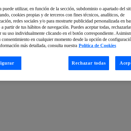
a puede utilizar, en función de la sección, subdominio o apartado del si
tando, cookies propias y de terceros con fines técnicos, analíticos, de
ledge Proof” para mortales
zación, redes sociales y/o para mostrarte publicidad personalizada en bas
 a partir de tus hábitos de navegación. Puedes aceptar todas, rechazarla
e Javascript/AJAX (I)
La Organización de los Estados Americanos (OEA
r su uso individualmente clicando en el botón correspondiente. Asimis
arados para reto IE & LUCA Data Challenge?
u consentimiento en cualquier momento desde la opción de configuració
nformación más detallada, consulta nuestra
Política de Cookies
COMM
Movilidad, cloud computing y otros nuevos modelos en la forma d
as empresas?
El Edge Computing y la ciberseguridad: ventajas, retos y d
igurar
Rechazar todas
Acep