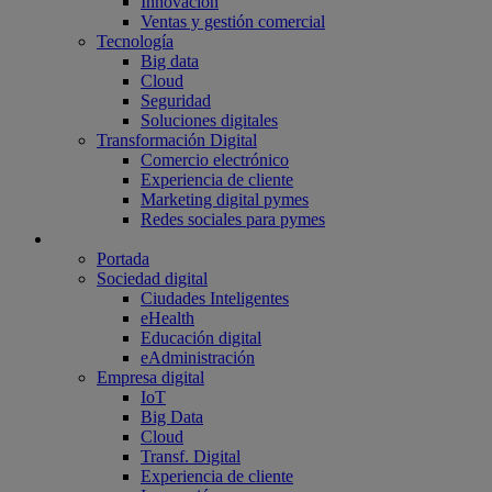
Innovación
Ventas y gestión comercial
Tecnología
Big data
Cloud
Seguridad
Soluciones digitales
Transformación Digital
Comercio electrónico
Experiencia de cliente
Marketing digital pymes
Redes sociales para pymes
Grandes Empresas
Portada
Sociedad digital
Ciudades Inteligentes
eHealth
Educación digital
eAdministración
Empresa digital
IoT
Big Data
Cloud
Transf. Digital
Experiencia de cliente