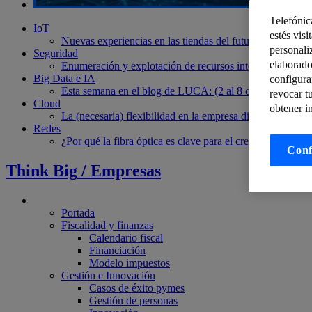
Telefónic
IoT
estés visi
Nuevas experiencias en las tiendas del futuro
“Zero Know
personali
Seguridad
elaborado
Enumeración y explotación de recursos internos mediant
Big Data e IA
configura
Esta semana en el blog de LUCA: (2 al 8 de Abril)
¿Prep
revocar t
Cloud
obtener i
La (necesaria) flexibilidad en la empresa digital: flex
Redes
¿Por qué la fibra óptica es clave para el crecimiento de l
Conf
Think Big
/
Empresas
Pymes
Portada
Fiscalidad y finanzas
Calendario fiscal
Financiación
Modelo impuestos
Gestión e Innovación
Casos de éxito pymes
Gestión de personas