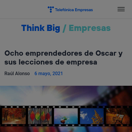
Salta
el
contenido
Think Big
/
Empresas
Ocho emprendedores de Oscar y
sus lecciones de empresa
Raúl Alonso
6 mayo, 2021