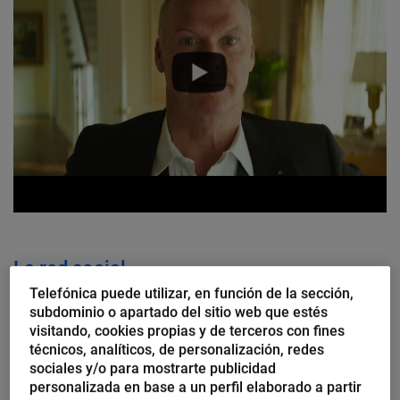
La red social
Telefónica puede utilizar, en función de la sección,
subdominio o apartado del sitio web que estés
El guion de
La red social
(David Fincher, 2010) ha
visitando, cookies propias y de terceros con fines
recibido más de treinta premios. La aventura que
técnicos, analíticos, de personalización, redes
escribe Aaron Sorkin sobre la fundación de Facebook
sociales y/o para mostrarte publicidad
personalizada en base a un perfil elaborado a partir
está considerada una obra maestra. En buena