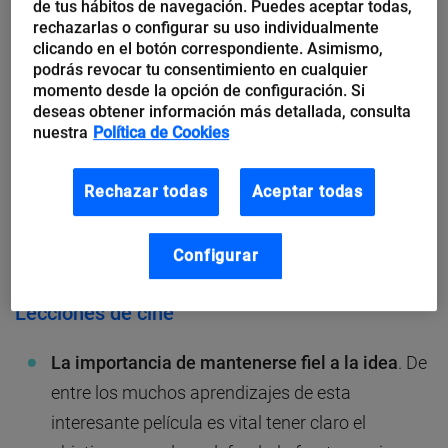
de tus hábitos de navegación. Puedes aceptar todas,
medida recoge muchas de las peculiaridades de
rechazarlas o configurar su uso individualmente
clicando en el botón correspondiente. Asimismo,
hacer negocio en el sector de las nuevas tecnologías
podrás revocar tu consentimiento en cualquier
con el
boom
de las
startups
.
momento desde la opción de configuración. Si
deseas obtener información más detallada, consulta
nuestra
Política de Cookies
La película habla de la
importancia del entusiasmo
en el emprendedor
, también de su necesidad de
Rechazar todas
Aceptar todas
autosuficiencia en las primeras fases de desarrollo
del proyecto, pero igualmente de saber atraer talento
Configurar
y dinero cuando se quiere crecer.
Lecciones de cine
La importancia de mantenerse fiel a la idea
. De
entre los muchos aprendizajes de esta
interesante película es vital tener claro el