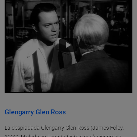
Glengarry Glen Ross
La despiadada Glengarry Glen Ross (James Foley,
1992), titulada en España
Éxito a cualquier precio
,