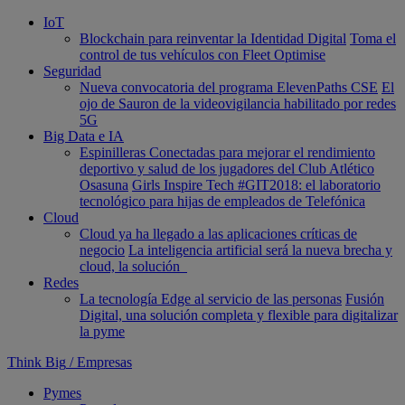
IoT
Blockchain para reinventar la Identidad Digital
Toma el
control de tus vehículos con Fleet Optimise
Seguridad
Nueva convocatoria del programa ElevenPaths CSE
El
ojo de Sauron de la videovigilancia habilitado por redes
5G
Big Data e IA
Espinilleras Conectadas para mejorar el rendimiento
deportivo y salud de los jugadores del Club Atlético
Osasuna
Girls Inspire Tech #GIT2018: el laboratorio
tecnológico para hijas de empleados de Telefónica
Cloud
Cloud ya ha llegado a las aplicaciones críticas de
negocio
La inteligencia artificial será la nueva brecha y
cloud, la solución
Redes
La tecnología Edge al servicio de las personas
Fusión
Digital, una solución completa y flexible para digitalizar
la pyme
Think Big
/
Empresas
Pymes