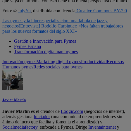
que vaya en armonía con esto tiene una buena perspectiva de futuro.
Foto: ©
JulyYu
, distribuida con licencia
Creative Commons BY-2.0
.
Las pymes y la hiperespecialización: una fábula de jazz y
negocios
[Entrevista] Rodolfo Carpintier: «Nos faltan trabajadores
para los nuevos formatos del siglo XXI»
Gestión e Innovación para Pymes
Pymes España
Transformación digital para pymes
Innovación pymes
Marketing digital pymes
Productividad
Recursos
Humanos pymes
Redes sociales para pymes
Javier Martín
Javier Martín
es el creador de
Loogic.com
(negocios de internet),
además gestiona
Iniciador
(una comunidad de emprendedores sin
ánimo de lucro que facilita y fomenta el aprendizaje) y
Socialmediafactory
, enfocada a Pymes. Dirige
Inventainternet
y