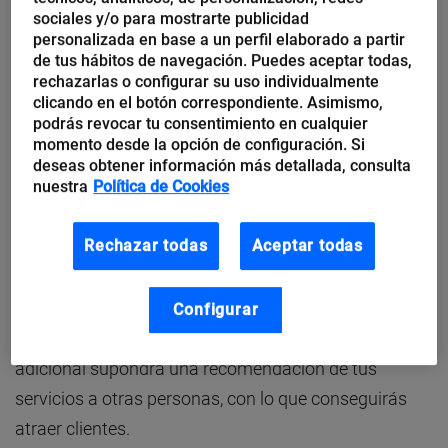
También Pablo Herreros hace referencia a este
sociales y/o para mostrarte publicidad
personalizada en base a un perfil elaborado a partir
concepto, que él denomina
«
efecto wow
«
, es decir,
de tus hábitos de navegación. Puedes aceptar todas,
aquello que tu cliente no espera y que tú le ofreces
rechazarlas o configurar su uso individualmente
como servicio o ayuda añadida.
clicando en el botón correspondiente. Asimismo,
podrás revocar tu consentimiento en cualquier
momento desde la opción de configuración. Si
Con este artículo quiero invitarte a pensar cómo
deseas obtener información más detallada, consulta
nuestra
Política de Cookies
puedes aportar esa «milla extra» a tus clientes. Es
una acción que no solo demuestra tu calidad como
Rechazar todas
Aceptar todas
persona y profesional, sino que también genera una
cadena de gratitud
por el valor que le aportas. Y es
un efecto que se puede multiplicar, porque
Configurar
posiblemente su manera de agradecer ese contenido
adicional supondrá una recomendación de tus
servicios a otras personas, con lo que conseguirás
atraer clientes.