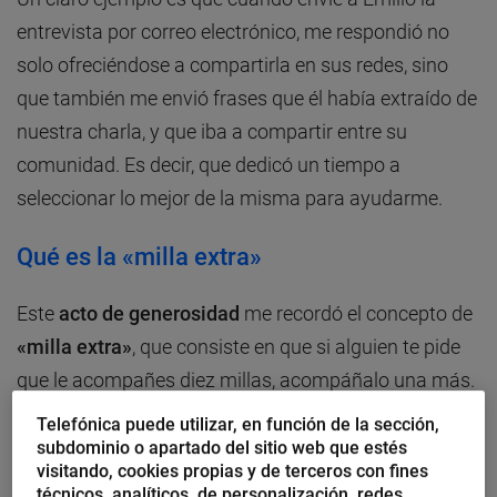
entrevista por correo electrónico, me respondió no
solo ofreciéndose a compartirla en sus redes, sino
que también me envió frases que él había extraído de
nuestra charla, y que iba a compartir entre su
comunidad. Es decir, que dedicó un tiempo a
seleccionar lo mejor de la misma para ayudarme.
Qué es la «milla extra»
Este
acto de generosidad
me recordó el concepto de
«milla extra»
, que consiste en que si alguien te pide
que le acompañes diez millas, acompáñalo una más.
Y me di cuenta de lo importante que es esto para que
Telefónica puede utilizar, en función de la sección,
nuestros negocios florezcan.
subdominio o apartado del sitio web que estés
visitando, cookies propias y de terceros con fines
técnicos, analíticos, de personalización, redes