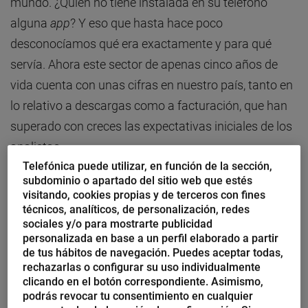
mundo. ¿Quién no tiene instalada en su teléfono
alguna
app
? Y eso que hasta hace poco
desconocíamos qué era exactamente y para qué
servía. Ahora este sector de apenas cinco años de
vida cuenta con unas cifras en nuestro país, tanto en
lo relativo a descargas como a facturación, que han
superado con creces las expectativas iniciales de los
analistas.
Telefónica puede utilizar, en función de la sección,
subdominio o apartado del sitio web que estés
En un escenario en el que la movilidad toma
visitando, cookies propias y de terceros con fines
relevancia a pasos agigantados, numerosas
técnicos, analíticos, de personalización, redes
sociales y/o para mostrarte publicidad
compañías y pequeños negocios ya han visto el
personalizada en base a un perfil elaborado a partir
enorme potencial que tiene disponer de una
app
de tus hábitos de navegación. Puedes aceptar todas,
rechazarlas o configurar su uso individualmente
propia, ya que es una de las mejores herramientas de
clicando en el botón correspondiente. Asimismo,
fidelización y además
permite llevar su “escaparate”
podrás revocar tu consentimiento en cualquier