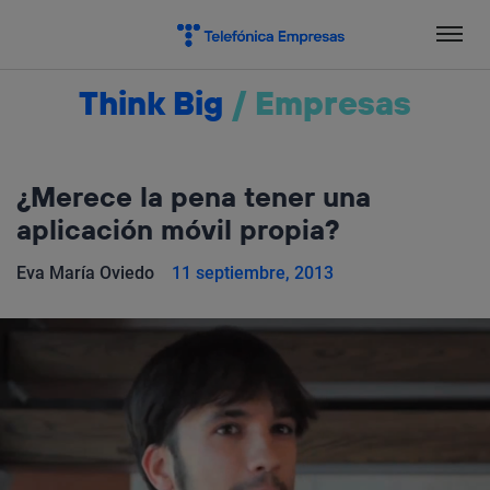
Salta
el
contenido
Think Big
/
Empresas
¿Merece la pena tener una
aplicación móvil propia?
Eva María Oviedo
11 septiembre, 2013