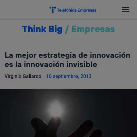
Salta
el
contenido
Think Big
/
Empresas
La mejor estrategia de innovación
es la innovación invisible
Virginio Gallardo
10 septiembre, 2013