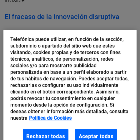
invisible.
El fracaso de la innovación disruptiva
La paradoja de la Era de la Innovación, donde
el
Telefónica puede utilizar, en función de la sección,
cambio proactivo es más necesario que nunca
, es
subdominio o apartado del sitio web que estés
que el cambio disruptivo, el cambio que pretenden los
visitando, cookies propias y de terceros con fines
técnicos, analíticos, de personalización, redes
proyectos de transformación, aquel que es más
sociales y/o para mostrarte publicidad
valiente y en muchos casos absolutamente
personalizada en base a un perfil elaborado a partir
de tus hábitos de navegación. Puedes aceptar todas,
necesario para la supervivencia de la empresa tiene
rechazarlas o configurar su uso individualmente
pocas probabilidades de éxito.
clicando en el botón correspondiente. Asimismo,
podrás revocar tu consentimiento en cualquier
momento desde la opción de configuración. Si
Los mejores expertos en gestión del cambio
deseas obtener información más detallada, consulta
difícilmente pueden luchar contra la resistencia y las
nuestra
Política de Cookies
emociones organizativas. El sistema inmunológico
de las organizaciones está diseñado para
eliminar el
Rechazar todas
Aceptar todas