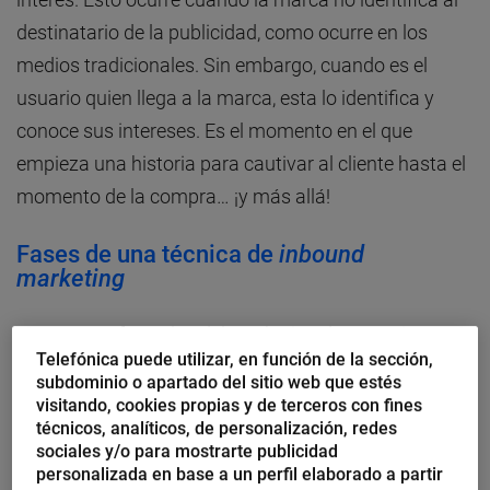
destinatario de la publicidad, como ocurre en los
medios tradicionales. Sin embargo, cuando es el
usuario quien llega a la marca, esta lo identifica y
conoce sus intereses. Es el momento en el que
empieza una historia para cautivar al cliente hasta el
momento de la compra… ¡y más allá!
Fases de una técnica de
inbound
marketing
Las nuevas fórmulas del marketing de atracción
Telefónica puede utilizar, en función de la sección,
buscan añadir valor durante el proceso de compra y
subdominio o apartado del sitio web que estés
en la fase previa de información, basándose en la
visitando, cookies propias y de terceros con fines
técnicos, analíticos, de personalización, redes
interacción. Es el usuario quien, en su afán por tener
sociales y/o para mostrarte publicidad
la mejor información, encuentra los contenidos de la
personalizada en base a un perfil elaborado a partir