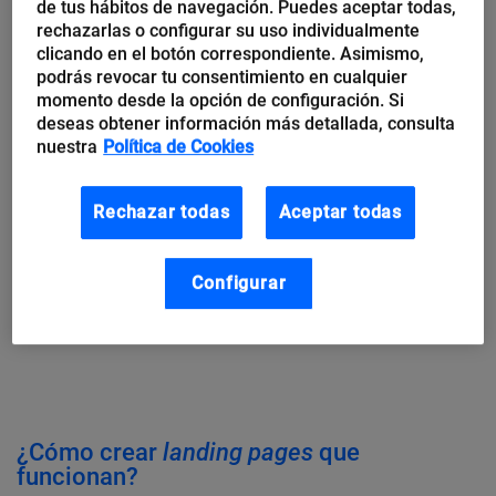
de tus hábitos de navegación. Puedes aceptar todas,
rechazarlas o configurar su uso individualmente
clicando en el botón correspondiente. Asimismo,
podrás revocar tu consentimiento en cualquier
La razón por la que las
landing pages
son tan
momento desde la opción de configuración. Si
deseas obtener información más detallada, consulta
efectivas es porque todo su diseño está pensado
nuestra
Política de Cookies
para cumplir ese mismo objetivo.
No tienen
distracciones ni elementos innecesarios, así que
Rechazar todas
Aceptar todas
mantienen al usuario centrado en el contenido.
Configurar
En otras palabras, si quieres generar ventas, las
landing page
son tu mejor herramienta.
¿Cómo crear
landing pages
que
funcionan?