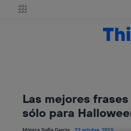
Salta
el
contenido
Thi
Las mejores frases
sólo para Hallowee
Mónica Sofía García
23 octubre, 2015