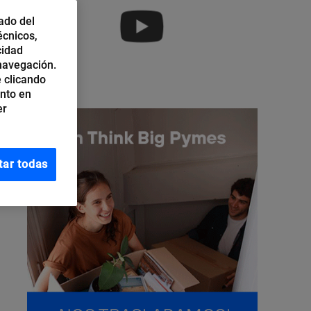
ado del
écnicos,
cidad
 navegación.
 clicando
ento en
er
tar todas