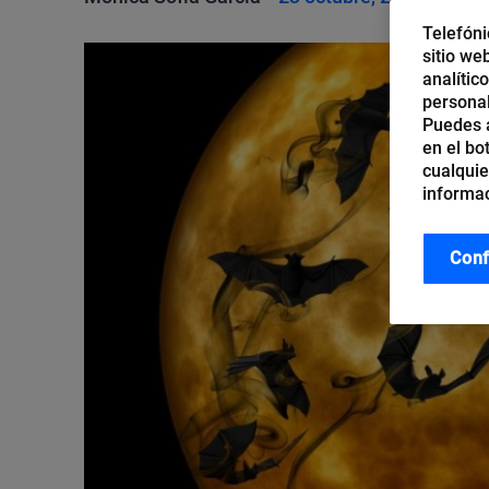
Telefóni
sitio we
analític
personal
Puedes a
en el bo
cualquie
informac
Conf