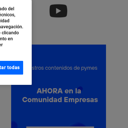
ado del
écnicos,
cidad
 navegación.
 clicando
ento en
er
tar todas