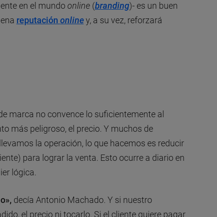
mente en el mundo
online
(
branding
)- es un buen
buena
reputación
online
y, a su vez, reforzará
e marca no convence lo suficientemente al
unto más peligroso, el precio. Y muchos de
levamos la operación, lo que hacemos es reducir
liente) para lograr la venta. Esto ocurre a diario en
er lógica.
io»,
decía Antonio Machado. Y si nuestro
ido, el precio ni tocarlo. Si el cliente quiere pagar