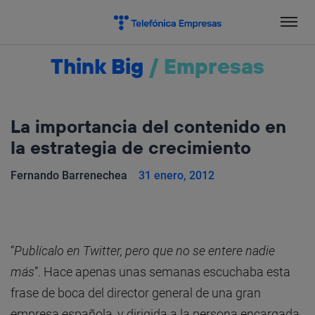
Salta
el
contenido
Think Big
/
Empresas
La importancia del contenido en
la estrategia de crecimiento
Fernando Barrenechea
31 enero, 2012
“
Publícalo en Twitter, pero que no se
entere
nadie
más
”. Hace apenas unas semanas escuchaba esta
frase de boca del director general de una gran
empresa española, y dirigida a la persona encargada