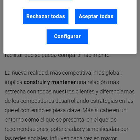
el que se pueda identificar y en el que se sienta
Rechazar todas
Aceptar todas
partícipe y todo esto implica dedicarle tiempo y
esfuerzo. Por último, es importante
ser proactivo
; así,
entre otras cosas, si quieres que tu contenido se lea y
Configurar
maximizar su impacto, hay que trabajar el SEO y
facilitar que se pueda compartir fácilmente.
La nueva realidad, más competitiva, más global,
implica
construir y mantener
una relación más
estrecha con todos nuestros clientes y diferenciarnos
de los competidores desarrollando estrategias en las
que el contenido es pieza clave. Más si cabe en un
entorno como el que se presenta, en el que las
recomendaciones, potenciadas y simplificadas por
las redes sociales, influyen cada vez en mayor