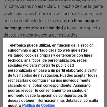
muchos casos no está claro. El hecho de que la gente
visite nuestra web, nos siga en Facebook o «retuitee»
nuestro contenido, lo cierto es que
no tiene porqué
indicar que éste sea de calidad
y tenga un impacto
directo en nuestra cuenta de resultados.
Telefónica puede utilizar, en función de la sección,
Para que realmente el contenido tenga su sentido y
subdominio o apartado del sitio web que estés
visitando, cookies propias y de terceros con fines
ocupe su lugar dentro de la estrategia de una
técnicos, analíticos, de personalización, redes
compañía, lo primero que se debe hacer es
definir el
sociales y/o para mostrarte publicidad
objetivo final que se persigue
. En segundo lugar,
personalizada en base a un perfil elaborado a partir
de tus hábitos de navegación. Puedes aceptar todas,
hacerlo comprensible y consistente
con los valores
rechazarlas o configurar su uso individualmente
de la compañía; el contenido debe ser resultado de lo
clicando en el botón correspondiente. Asimismo,
podrás revocar tu consentimiento en cualquier
que eres y también de lo quieres transmitir, no
momento desde la opción de configuración. Si
perdamos el objetivo que perseguimos. La gente
deseas obtener información más detallada, consulta
nuestra
Política de Cookies
quiere información sencilla, útil, con un contenido con