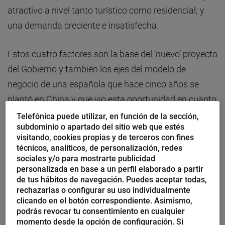
atractivo a nivel tanto turístico como residencial; y
una demanda creciente e insatisfecha.
Estos cuatro factores son la base del ‘nuevo’ proyecto
del Gobierno y también los ejes del modelo de
negocio de una española que hace cinco años se
plantó en China y que vio esta oportunidad en cuanto
la burbuja inmobiliaria estalló en España. Ella es
Telefónica puede utilizar, en función de la sección,
subdominio o apartado del sitio web que estés
Sonia Fernández Barrio, un modelo de
visitando, cookies propias y de terceros con fines
emprendedora internacional que en 2011 puso en
técnicos, analíticos, de personalización, redes
sociales y/o para mostrarte publicidad
marcha Infochina Gestión
y lanzó los portales
personalizada en base a un perfil elaborado a partir
inmobiliarios www.zhongxidichan.com o
de tus hábitos de navegación. Puedes aceptar todas,
www.vendeyatucasa.com en su versión española.
rechazarlas o configurar su uso individualmente
clicando en el botón correspondiente. Asimismo,
podrás revocar tu consentimiento en cualquier
momento desde la opción de configuración. Si