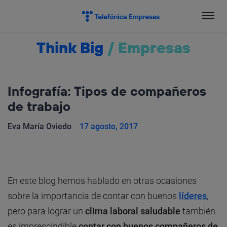
Salta
el
contenido
Think Big
/
Empresas
Infografía: Tipos de compañeros
de trabajo
Eva María Oviedo
17 agosto, 2017
En este blog hemos hablado en otras ocasiones
sobre la importancia de contar con buenos
líderes
,
pero para lograr un
clima laboral saludable
también
es imprescindible
contar con buenos compañeros de