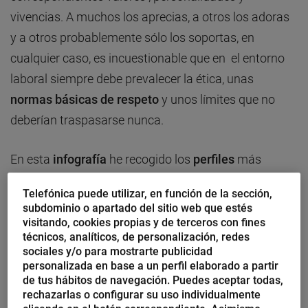
vivencias. A muchos los aprecias, a otros los adoras
y a otros probablemente sólo los soportas, en
cualquier caso, es incuestionable que en el entorno
laboral siempre debe prevalecer la ética, unas
normas básicas de respeto
y unos límites que no
deberían traspasarse nunca.
En esta
infografía
he recogido los
perfiles
más
habituales de
compañeros
… ¿conoces alguno más?
Telefónica puede utilizar, en función de la sección,
subdominio o apartado del sitio web que estés
visitando, cookies propias y de terceros con fines
técnicos, analíticos, de personalización, redes
sociales y/o para mostrarte publicidad
personalizada en base a un perfil elaborado a partir
de tus hábitos de navegación. Puedes aceptar todas,
rechazarlas o configurar su uso individualmente