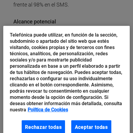
frente al 98% en el SMS.
Alcance potencial
Telefónica puede utilizar, en función de la sección,
Existen 3,6 mil millones de cuentas registradas
subdominio o apartado del sitio web que estés
frente a los 7,3 mil millones de dispositivos
visitando, cookies propias y de terceros con fines
técnicos, analíticos, de personalización, redes
móviles activos.
sociales y/o para mostrarte publicidad
personalizada en base a un perfil elaborado a partir
de tus hábitos de navegación. Puedes aceptar todas,
rechazarlas o configurar su uso individualmente
clicando en el botón correspondiente. Asimismo,
Parece blanco y en botella, ¿no? Pero no es tan
podrás revocar tu consentimiento en cualquier
momento desde la opción de configuración. Si
sencillo, yo tendría
cuidado con dos datos
y me lo
deseas obtener información más detallada, consulta
pensaría antes de abandonarlo para abrazar el SMS.
nuestra
Política de Cookies
Rechazar todas
Aceptar todas