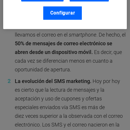
La movilización del correo.
Hasta hace unos
Configurar
años, para abrir un
email
era imprescindible
sentarse ante un ordenador. Hoy casi todos
llevamos el correo en el
smartphone
. De hecho, el
50% de mensajes de correo electrónico se
abren desde un dispositivo móvil.
Es decir, que
cada vez se diferencian menos en cuanto a
oportunidad de apertura.
La evolución del SMS marketing.
Hoy por hoy
es cierto que la lectura de mensajes y la
aceptación y uso de cupones y ofertas
especiales enviados vía SMS es más de
diez veces superior a la observada con el correo
electrónico. Los SMS y el correo nacieron en la