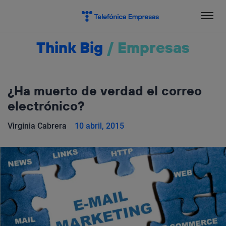
Salta
el
contenido
Think Big
/
Empresas
¿Ha muerto de verdad el correo
electrónico?
Virginia Cabrera
10 abril, 2015