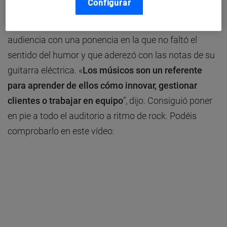
Configurar
Toni Garrido cedió la palabra a Salva López, profesor
de Marketing en ESADE y músico, que sorprendió a la
audiencia con una ponencia en la que no faltó el
sentido del humor y que aderezó con las notas de su
guitarra eléctrica. «
Los músicos son un referente
para aprender de ellos cómo innovar, gestionar
clientes o trabajar en equipo
”, dijo. Consiguió poner
en pie a todo el auditorio a ritmo de rock. Podéis
comprobarlo en este vídeo: