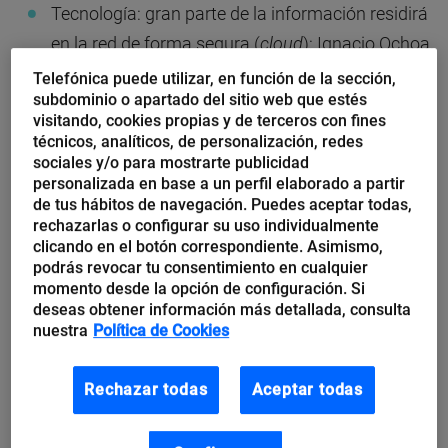
Tecnología: gran parte de la información residirá
en la red de forma segura (
cloud
): Ignacio Ochoa,
Telefónica.
Telefónica puede utilizar, en función de la sección,
subdominio o apartado del sitio web que estés
El equipo, las personas, son uno de los
visitando, cookies propias y de terceros con fines
técnicos, analíticos, de personalización, redes
elementos más importantes, tanto para crecer
sociales y/o para mostrarte publicidad
como para innovar: Juan Luis Polo, Territorio
personalizada en base a un perfil elaborado a partir
creativo
de tus hábitos de navegación. Puedes aceptar todas,
rechazarlas o configurar su uso individualmente
Financiación: Hay miles de ideas, y muy buenas,
clicando en el botón correspondiente. Asimismo,
podrás revocar tu consentimiento en cualquier
pero en este momento el factor limitativo es la
momento desde la opción de configuración. Si
financiación: Emilio Temiño, Microsoft.
deseas obtener información más detallada, consulta
nuestra
Política de Cookies
Romper barreras. Es preciso vencer el complejo
de inferioridad que se tiene en España. Juan Luis
Rechazar todas
Aceptar todas
Ramos. Sage.