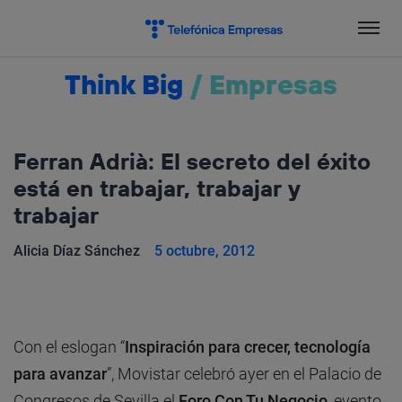
Salta
el
contenido
Think Big
/
Empresas
Ferran Adrià: El secreto del éxito
está en trabajar, trabajar y
trabajar
Alicia Díaz Sánchez
5 octubre, 2012
Con el eslogan “
Inspiración para crecer, tecnología
para avanzar
”, Movistar celebró ayer en el Palacio de
Congresos de Sevilla el
Foro Con Tu Negocio
, evento