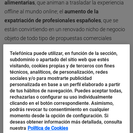
alimentarias
, que animan a trasladar la experiencia
offline
al mundo
online
; el
aumento de la
expatriación de profesionales españoles
, que se
están convirtiendo en un renovado nicho de negocio
objeto de todo tipo de propuestas comerciales
(telefonía, idiomas, mudanzas, alojamiento…) y, sobre
Telefónica puede utilizar, en función de la sección,
todo, la
caída del comercio local
, que obliga a los
subdominio o apartado del sitio web que estés
pequeños negocios a buscar nuevos mercados a
visitando, cookies propias y de terceros con fines
técnicos, analíticos, de personalización, redes
costes asequibles. En este contexto, la apuesta
sociales y/o para mostrarte publicidad
parece, a priori, sencilla y se basa en una
personalizada en base a un perfil elaborado a partir
de tus hábitos de navegación. Puedes aceptar todas,
combinación de canal
online
y segmento exterior.
La
rechazarlas o configurar su uso individualmente
inversión inicial puede no superar los 3.000 euros,
clicando en el botón correspondiente. Asimismo,
pero este negocio «fácil» es una trampa en la que
podrás revocar tu consentimiento en cualquier
momento desde la opción de configuración. Si
muchos pequeños emprendedores están cayendo y a
deseas obtener información más detallada, consulta
la que sólo unos pocos sobrevivirán.
nuestra
Política de Cookies