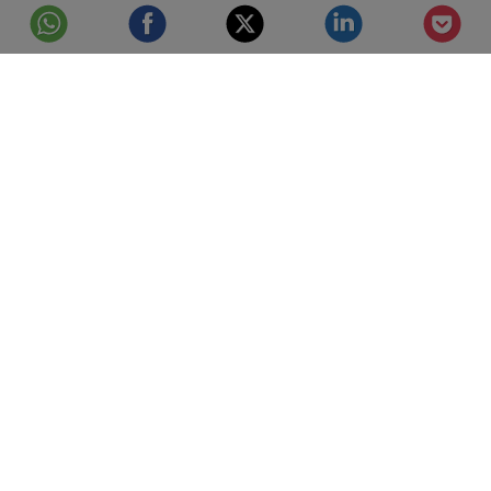
© Telefónica S.A.
Aviso Legal
Protección de datos
Política de cookies
Accesibilidad
Mejor conectados
Configuración de cookies