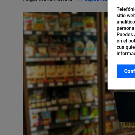
Telefóni
sitio we
analític
personal
Puedes a
en el bo
cualquie
informac
Conf