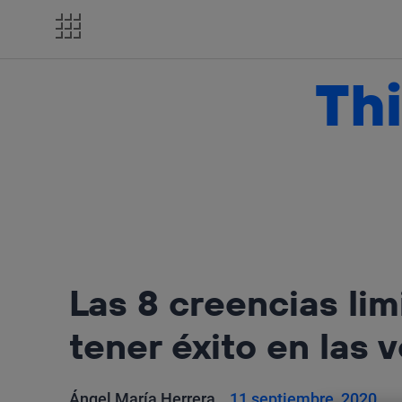
Salta
el
contenido
Thi
Las 8 creencias li
tener éxito en las 
Ángel María Herrera
11 septiembre, 2020