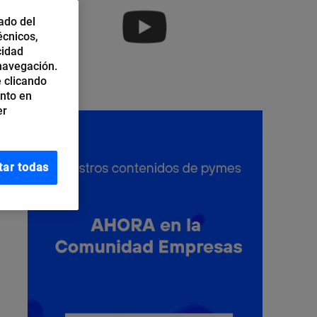
ado del
écnicos,
cidad
 navegación.
 clicando
ento en
er
tar todas