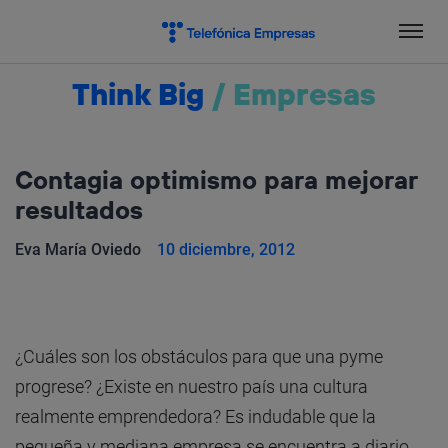
Salta
el
contenido
Think Big
/
Empresas
Contagia optimismo para mejorar
resultados
Eva María Oviedo
10 diciembre, 2012
¿Cuáles son los obstáculos para que una pyme
progrese? ¿Existe en nuestro país una cultura
realmente emprendedora? Es indudable que la
pequeña y mediana empresa se encuentra a diario