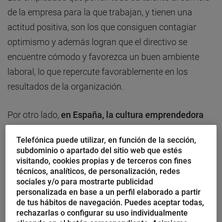
de la empresa para la que trabajan, y tienen una
actitud positiva, son los que consiguen contagiar
optimismo y además logran que el directivo se
encuentre cómodo y favorezca un buen ambiente
laboral, lo que repercute favorablemente en los
resultados de la organización.
Por otro lado,
en España, la cultura emprendedora
todavía no está al nivel de otros países europeos
, a
Telefónica puede utilizar, en función de la sección,
pesar de que en los últimos años se está haciendo un
subdominio o apartado del sitio web que estés
esfuerzo por fomentarla. El porcentaje de población
visitando, cookies propias y de terceros con fines
técnicos, analíticos, de personalización, redes
activa embarcado en proyectos empresariales con
sociales y/o para mostrarte publicidad
menos de tres años de vida es muy bajo debido
personalizada en base a un perfil elaborado a partir
de tus hábitos de navegación. Puedes aceptar todas,
fundamentalmente al miedo al fracaso.
rechazarlas o configurar su uso individualmente