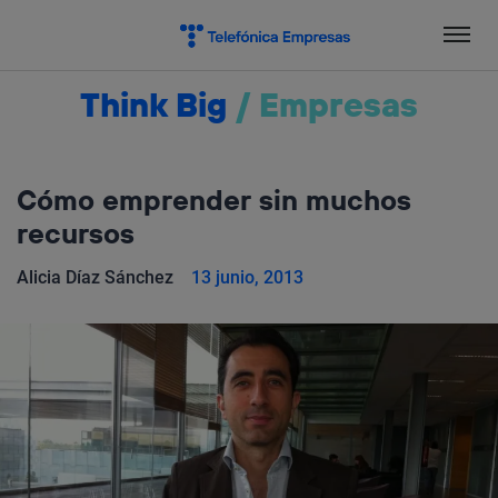
Salta
el
contenido
Think Big
/
Empresas
Cómo emprender sin muchos
recursos
Alicia Díaz Sánchez
13 junio, 2013