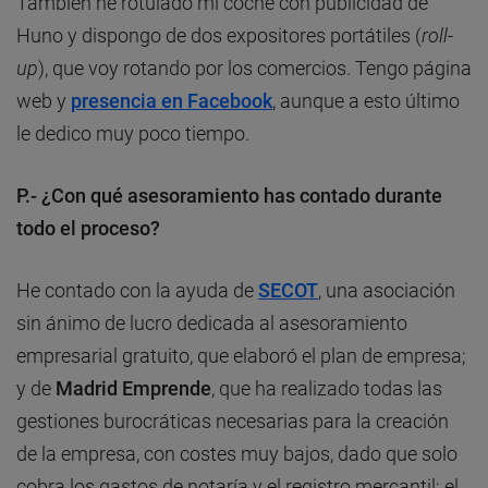
También he rotulado mi coche con publicidad de
Huno y dispongo de dos expositores portátiles (
roll-
up
), que voy rotando por los comercios. Tengo página
web y
presencia en Facebook
, aunque a esto último
le dedico muy poco tiempo.
P.- ¿Con qué asesoramiento has contado durante
todo el proceso?
He contado con la ayuda de
SECOT
, una asociación
sin ánimo de lucro dedicada al asesoramiento
empresarial gratuito, que elaboró el plan de empresa;
y de
Madrid Emprende
, que ha realizado todas las
gestiones burocráticas necesarias para la creación
de la empresa, con costes muy bajos, dado que solo
cobra los gastos de notaría y el registro mercantil; el