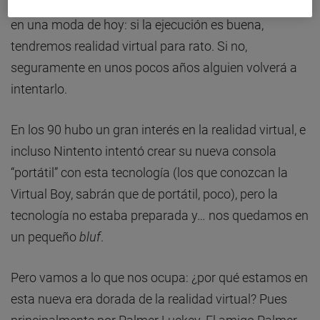
sobre un deseo (o necesidad) que viene de largo, no
en una moda de hoy: si la ejecución es buena,
tendremos realidad virtual para rato. Si no,
seguramente en unos pocos años alguien volverá a
intentarlo.
En los 90 hubo un gran interés en la realidad virtual, e
incluso Nintento intentó crear su nueva consola
“portátil” con esta tecnología (los que conozcan la
Virtual Boy, sabrán que de portátil, poco), pero la
tecnología no estaba preparada y… nos quedamos en
un pequeño
bluf
.
Pero vamos a lo que nos ocupa: ¿por qué estamos en
esta nueva era dorada de la realidad virtual? Pues