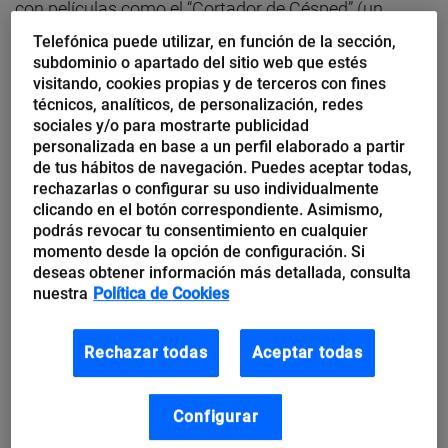
con películas como el “Cortador de Césped” (un
clásico de la ciencia ficción y la
mitología
de la
Telefónica puede utilizar, en función de la sección,
subdominio o apartado del sitio web que estés
realidad virtual que deberías ver, si no lo has hecho).
visitando, cookies propias y de terceros con fines
técnicos, analíticos, de personalización, redes
El deseo de recrear realidades virtuales nos ha
sociales y/o para mostrarte publicidad
personalizada en base a un perfil elaborado a partir
acompañado desde hace tiempo, al menos desde
de tus hábitos de navegación. Puedes aceptar todas,
hace cientos de años, con creaciones como el
Salone
rechazarlas o configurar su uso individualmente
clicando en el botón correspondiente. Asimismo,
delle prospettive
, en el que las pinturas de la sala
podrás revocar tu consentimiento en cualquier
recrean la sensación de estar en la Roma del siglo
momento desde la opción de configuración. Si
deseas obtener información más detallada, consulta
XVI. Aunque si nos ponemos filosóficos, podemos
nuestra
Política de Cookies
decir que desde que salimos de las cavernas, hemos
intentado inventar formas de ir a realidades virtuales,
Rechazar todas
Aceptar todas
ya sea con el cine, la literatura o la música.
Configurar
Todo esto confirma que la realidad virtual se asienta