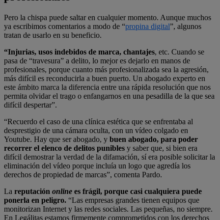
Pero la chispa puede saltar en cualquier momento. Aunque muchos
ya escribimos comentarios a modo de “
propina digital
”, algunos
tratan de usarlo en su beneficio.
“Injurias, usos indebidos de marca, chantajes
, etc. Cuando se
pasa de “travesura” a delito, lo mejor es dejarlo en manos de
profesionales, porque cuanto más profesionalizada sea la agresión,
más difícil es reconducirla a buen puerto. Un abogado experto en
este ámbito marca la diferencia entre una rápida resolución que nos
permita olvidar el trago o enfangarnos en una pesadilla de la que sea
difícil despertar”.
“Recuerdo el caso de una clínica estética que se enfrentaba al
desprestigio de una cámara oculta, con un vídeo colgado en
Youtube. Hay que ser abogado, y
buen abogado, para poder
recorrer el elenco de delitos punibles
y saber que, si bien era
difícil demostrar la verdad de la difamación, sí era posible solicitar la
eliminación del vídeo porque incluía un logo que agredía los
derechos de propiedad de marcas”, comenta Pardo.
La
reputación
online
es frágil, porque casi cualquiera puede
ponerla en peligro.
“Las empresas grandes tienen equipos que
monitorizan Internet y las redes sociales. Las pequeñas, no siempre.
En Legálitas estamos firmemente comprometidos con los derechos