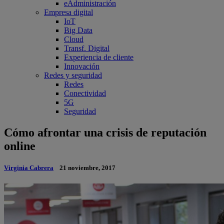
eAdministración
Empresa digital
IoT
Big Data
Cloud
Transf. Digital
Experiencia de cliente
Innovación
Redes y seguridad
Redes
Conectividad
5G
Seguridad
Cómo afrontar una crisis de reputación
online
Virginia Cabrera
21 noviembre, 2017