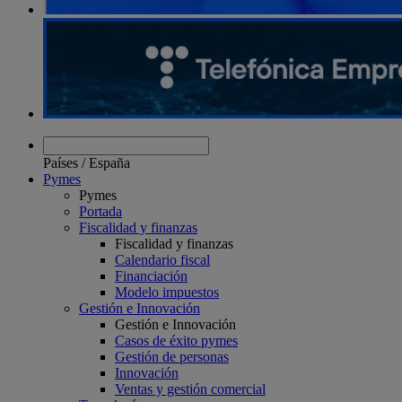
Países
/
España
Pymes
Pymes
Portada
Fiscalidad y finanzas
Fiscalidad y finanzas
Calendario fiscal
Financiación
Modelo impuestos
Gestión e Innovación
Gestión e Innovación
Casos de éxito pymes
Gestión de personas
Innovación
Ventas y gestión comercial