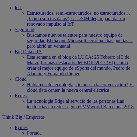
IoT
Estructurados, semi-estructurados, no estructurados…
¿Cómo son tus datos?
Las eSIM llegan para dar un
renovado impulso al IoT
Seguridad
Buscamos nuevos talentos para nuestro equipo de
seguridad
El día que Microsoft cerró muchas puertas…
pero abrió un ventanal
Big Data e IA
Esta semana en el blog de LUCA: 25 Febrero al 3 de
Marzo
Lo más destacado del BDID2017 (VI): como
crear el mejor equipo de eSports del mundo, Pedro de
Alarcón y Fernando Piquer
Cloud
Hablamos de tecnología, ¿te unes a la conversación?
El
cloud data center, la nueva central eléctrica
Redes
La tecnología Edge al servicio de las personas
Las
tendencias en redes según el VMworld Barcelona 2018
Think Big
/
Empresas
Pymes
Portada