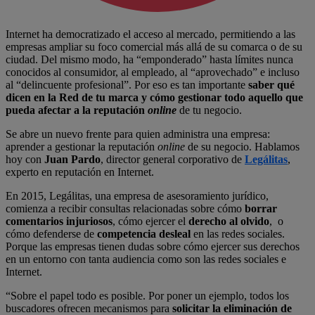
Internet ha democratizado el acceso al mercado, permitiendo a las
empresas ampliar su foco comercial más allá de su comarca o de su
ciudad. Del mismo modo, ha “emponderado” hasta límites nunca
conocidos al consumidor, al empleado, al “aprovechado” e incluso
al “delincuente profesional”. Por eso es tan importante
saber qué
dicen en la Red de tu marca
y cómo gestionar todo aquello que
pueda afectar a la reputación
online
de tu negocio.
Se abre un nuevo frente para quien administra una empresa:
aprender a gestionar la reputación
online
de su negocio. Hablamos
hoy con
Juan Pardo
, director general corporativo de
Legálitas
,
experto en reputación en Internet.
En 2015, Legálitas, una empresa de asesoramiento jurídico,
comienza a recibir consultas relacionadas sobre cómo
borrar
comentarios injuriosos
, cómo ejercer el
derecho al olvido
, o
cómo defenderse de
competencia desleal
en las redes sociales.
Porque las empresas tienen dudas sobre cómo ejercer sus derechos
en un entorno con tanta audiencia como son las redes sociales e
Internet.
“Sobre el papel todo es posible. Por poner un ejemplo, todos los
buscadores ofrecen mecanismos para
solicitar la eliminación de