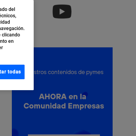
ado del
écnicos,
cidad
 navegación.
 clicando
ento en
er
tar todas