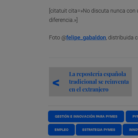
[citatuit cita=»No discuta nunca con 
diferencia.»]
Foto @
felipe_gabaldon
, distribuida 
La repostería española
tradicional se reinventa
en el extranjero
GESTIÓN E INNOVACIÓN PARA PYMES
PY
EMPLEO
ESTRATEGIA PYMES
INNO