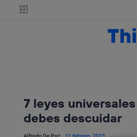
Salta
el
contenido
Thi
7 leyes universales
debes descuidar
Alfredo De Paz
11 febrero, 2013