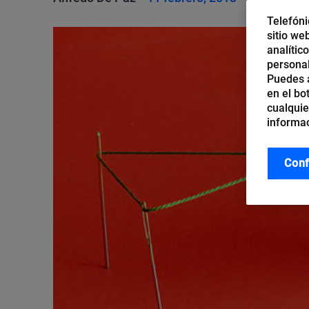
Telefóni
sitio we
analític
personal
Puedes a
en el bo
cualquie
informac
Conf