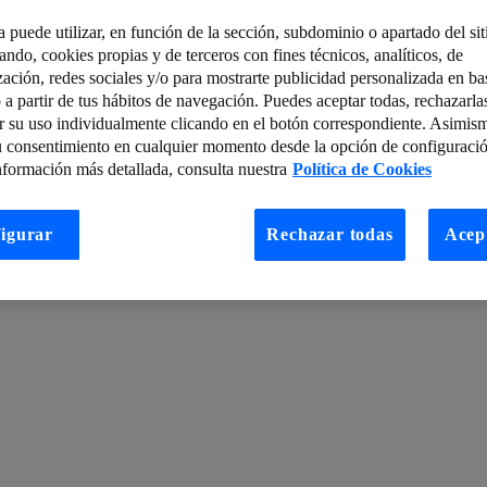
a puede utilizar, en función de la sección, subdominio o apartado del si
 convergencia entre IoT, Big Data e IA
tando, cookies propias y de terceros con fines técnicos, analíticos, de
zación, redes sociales y/o para mostrarte publicidad personalizada en bas
donde ElevenPaths es entidad asociada
 a partir de tus hábitos de navegación. Puedes aceptar todas, rechazarla
r su uso individualmente clicando en el botón correspondiente. Asimis
 Python necesito?
Las 3 Culturas
u consentimiento en cualquier momento desde la opción de configuració
efensa para la lucha contra las amenazas avanzadas
nformación más detallada, consulta nuestra
Política de Cookies
des 5G
Telco Edge Cloud Platform: un ejemplo para demostrar todo su p
igurar
Rechazar todas
Acep