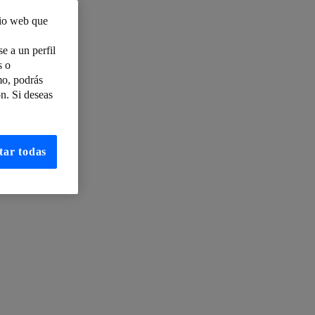
tio web que
e a un perfil
s o
mo, podrás
n. Si deseas
otencial
tar todas