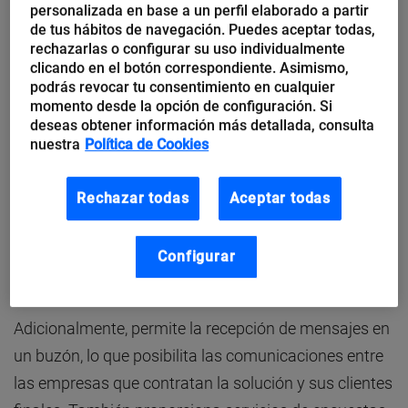
personalizada en base a un perfil elaborado a partir
de tus hábitos de navegación. Puedes aceptar todas,
rechazarlas o configurar su uso individualmente
clicando en el botón correspondiente. Asimismo,
Es una aplicación de envío y gestión de SMS que
podrás revocar tu consentimiento en cualquier
momento desde la opción de configuración. Si
permite a empresas, asociaciones, instituciones,
deseas obtener información más detallada, consulta
organismos y entidades de todo tipo generar
bases
nuestra
Política de Cookies
de datos con los números de teléfonos móviles
de
sus clientes, empleados y asociados (receptores de la
Rechazar todas
Aceptar todas
comunicación) con los que desee contactar y enviar
mensajes cortos a móviles en tiempo real, desde
Configurar
cualquier lugar de manera automatizada.
Adicionalmente, permite la recepción de mensajes en
un buzón, lo que posibilita las comunicaciones entre
las empresas que contratan la solución y sus clientes