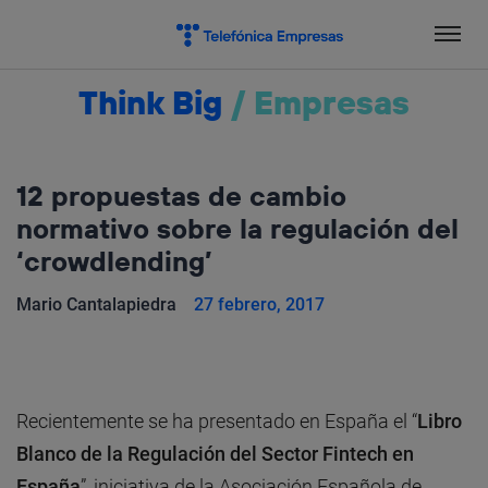
Salta
el
contenido
Think Big
/
Empresas
12 propuestas de cambio
normativo sobre la regulación del
‘crowdlending’
Mario Cantalapiedra
27 febrero, 2017
Recientemente se ha presentado en España el “
Libro
Blanco de la Regulación del Sector Fintech en
España
”, iniciativa de la Asociación Española de