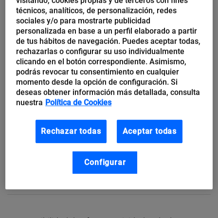
visitando, cookies propias y de terceros con fines
inversores y promotores que estén establecidos fuera
técnicos, analíticos, de personalización, redes
sociales y/o para mostrarte publicidad
de España accedan a los servicios ofrecidos por
personalizada en base a un perfil elaborado a partir
plataformas establecida en territorio nacional.
de tus hábitos de navegación. Puedes aceptar todas,
rechazarlas o configurar su uso individualmente
clicando en el botón correspondiente. Asimismo,
podrás revocar tu consentimiento en cualquier
momento desde la opción de configuración. Si
Se solicita la revisión del ámbito territorial de
deseas obtener información más detallada, consulta
nuestra
Política de Cookies
aplicación de la Ley, de tal modo que se
establezca un régimen de los servicios de las
Rechazar todas
Aceptar todas
plataformas españolas en el exterior
simétrico al de las plataformas extranjeras en
Configurar
España.