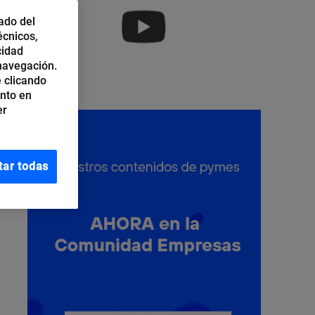
ado del
écnicos,
cidad
 navegación.
 clicando
ento en
er
tar todas