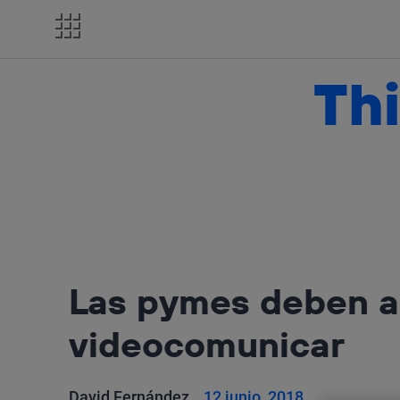
Salta
el
contenido
Thi
Las pymes deben a
videocomunicar
David Fernández
12 junio, 2018