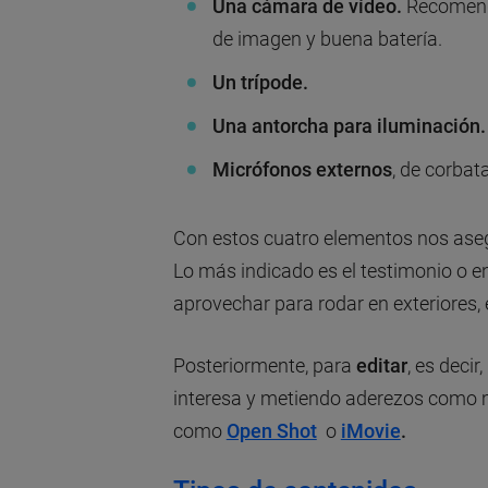
Una cámara de vídeo.
Recomenda
de imagen y buena batería.
Un trípode.
Una antorcha para iluminación.
Micrófonos externos
, de corbat
Con estos cuatro elementos nos ase
Lo más indicado es el testimonio o e
aprovechar para rodar en exteriores, 
Posteriormente, para
editar
, es deci
interesa y metiendo aderezos como m
como
Open Shot
o
iMovie
.