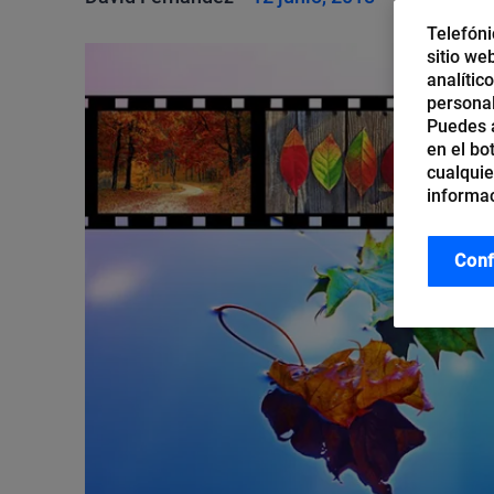
Telefóni
sitio we
analític
personal
Puedes a
en el bo
cualquie
informac
Conf