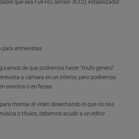
ble que sea Full-HD, sensor 3CCD, estabilizador
a para entrevistas.
guramos de que podremos hacer “multi-género”.
ntrevista a cámara en un interior, pero podremos
en eventos o en ferias.
r, para montar el vídeo desechando lo que no nos
úsica o títulos, debemos acudir a un editor