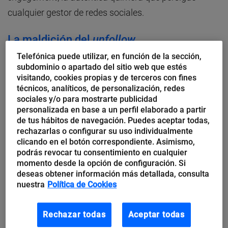
cualquier gestor de redes sociales.
La maldición del
unfollow
Telefónica puede utilizar, en función de la sección,
Hay que evitar el
unfollow
como sea. Perder a un
subdominio o apartado del sitio web que estés
visitando, cookies propias y de terceros con fines
seguidor no solo hace que el trabajo realizado hasta
técnicos, analíticos, de personalización, redes
ahora parezca en balde, sino que además obliga a
sociales y/o para mostrarte publicidad
personalizada en base a un perfil elaborado a partir
replantearse la estrategia seguida hasta ese
de tus hábitos de navegación. Puedes aceptar todas,
momento y, cómo no, la eterna pregunta: “¿Por qué
rechazarlas o configurar su uso individualmente
han dejado de seguir a nuestra marca? Y de
clicando en el botón correspondiente. Asimismo,
podrás revocar tu consentimiento en cualquier
semejante interrogante a otro más difícil: ¿Por qué
momento desde la opción de configuración. Si
simplemente no nos siguen?
deseas obtener información más detallada, consulta
nuestra
Política de Cookies
Con el objetivo de tratar de responder a tales
Rechazar todas
Aceptar todas
cuestiones,
Sprout Social
ha realizado un informe en