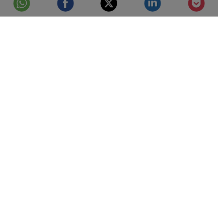
© Telefónica S.A.
Aviso Legal
Protección de datos
Política de cookies
Accesibilidad
Mejor conectados
Configuración de cookies