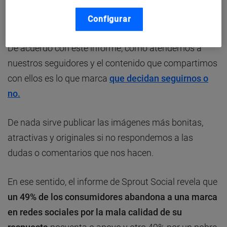
el que señala a
dos “culpables”: la atención al
cliente y el contenido.
Configurar
De acuerdo con este informe, cómo atendemos a
nuestros seguidores y el contenido que compartimos
con ellos es lo que marca
que decidan seguirnos o
no.
De nada sirve publicar las imágenes más bonitas,
atractivas y originales si no respondemos a las
dudas o comentarios que nos hacen.
En ese sentido, el informe de Sprout Social revela que
un 49% de los consumidores abandona a una marca
en redes sociales por la mala calidad de su