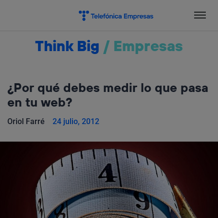
Salta
el
contenido
Think Big
/
Empresas
¿Por qué debes medir lo que pasa
en tu web?
Oriol Farré
24 julio, 2012