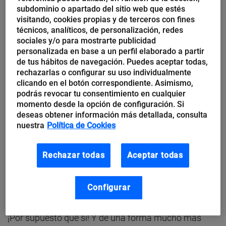
Pero, ¿
cómo podemos observarlos si nuestra tienda
subdominio o apartado del sitio web que estés
visitando, cookies propias y de terceros con fines
es virtual
y acceden a nuestra tienda desde la
técnicos, analíticos, de personalización, redes
comodidad de su hogar?
sociales y/o para mostrarte publicidad
personalizada en base a un perfil elaborado a partir
de tus hábitos de navegación. Puedes aceptar todas,
Una web es como una caja negra, de la que
rechazarlas o configurar su uso individualmente
desconocemos lo que hay en su interior.
clicando en el botón correspondiente. Asimismo,
podrás revocar tu consentimiento en cualquier
Simplemente sabemos que funciona, porque si
momento desde la opción de configuración. Si
entramos desde nuestro navegador favorito al
deseas obtener información más detallada, consulta
nuestra
Política de Cookies
dominio correcto, podemos verla. Y sabemos que
alguien más ha visitado la página, porque hemos
Rechazar todas
Aceptar todas
visto algún comentario o hemos recibido una
consulta sobre alguno de nuestros productos pero,
Configurar
¿podemos saber algo más?
¡Por supuesto que sí! Y de una forma mucho más