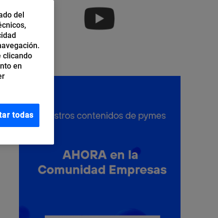
ado del
écnicos,
cidad
 navegación.
 clicando
ento en
er
tar todas