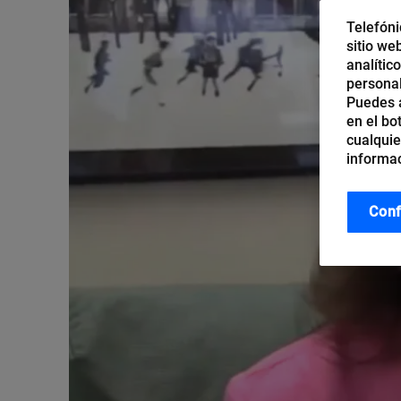
Telefóni
sitio we
analític
personal
Puedes a
en el bo
cualquie
informac
Conf