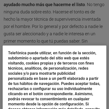
ayudado mucho más que hacerme el listo
. No tengo
ninguna duda sobre esto. Hacerse el tonto es de
hecho la mayor técnica de supervivencia inventada
por el hombre. Por lo general y por defecto a nadie le
gusta ser aleccionado y a nadie le interesa en un
primer momento lo que tú puedas saber. Sin
embargo, por lo general a todos nos gusta destacar o
Telefónica puede utilizar, en función de la sección,
sentirnos reconocidos. En contra de lo que la mayoría
subdominio o apartado del sitio web que estés
de personas e instituciones piensan, sostengo que en
visitando, cookies propias y de terceros con fines
técnicos, analíticos, de personalización, redes
negocios lo que distingue a una persona
sociales y/o para mostrarte publicidad
completamente idiota de otra respetable no se halla
personalizada en base a un perfil elaborado a partir
de tus hábitos de navegación. Puedes aceptar todas,
en su conocimiento, en su experiencia o en sus
rechazarlas o configurar su uso individualmente
títulos. Lo que les distingue es que el idiota siempre
clicando en el botón correspondiente. Asimismo,
podrás revocar tu consentimiento en cualquier
ve oportunidades para ser él mismo y
la persona
momento desde la opción de configuración. Si
respetable siempre crea oportunidades para dejar a