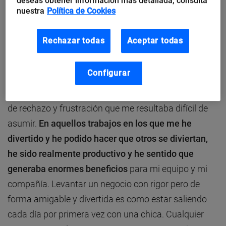
deseas obtener información más detallada, consulta
los demás que sean ellos mismos
.
nuestra
Política de Cookies
Divertirme
Rechazar todas
Aceptar todas
Mi rendimiento cuando no me he divertido en el
Configurar
trabajo ha sido siempre lamentable, sin excepción. En
algunos momentos me ha generado además un nivel
de rechazo y frustración que me resultaba difícil de
asumir.
En aquellos trabajos en los que me he
divertido y he podido hacer que otros se diviertan,
he sido realmente productivo y he sentido que
generaba enormes beneficios
para mi equipo y mi
compañía. Levantar un negocio con rigor pero de
forma amigable y divertida es como estar saliendo
cada día por primera vez con una chica. Cualquier