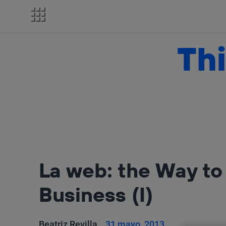
Salta
el
contenido
Thi
La web: the Way to 
Business (I)
Beatriz Revilla
31 mayo, 2013