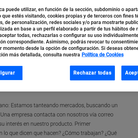
ca puede utilizar, en función de la sección, subdominio o apart
b que estés visitando, cookies propias y de terceros con fines t
os, de personalización, redes sociales y/o para mostrarte publi
izada en base a un perfil elaborado a partir de tus hábitos de
en ya sus productos y servicios al extranjero.
ceptar todas, rechazarlas o configurar su uso individualmente
ir al exterior son muy variopintos, porque cada
tón correspondiente. Asimismo, podrás revocar tu consentimi
r momento desde la opción de configuración. Si deseas obten
ado, canal, forma jurídica,
partner
, distribuidor… A
ión más detallada, consulta nuestra
Política de Cookies
 exista una fórmula magistral de
ia universal que pueda replicarse país por país
.
igurar
Rechazar todas
Acep
 todos y cada uno de los habitantes de este país,
diano: Estamos tanteando mercados, buscando un
. Una empresa contacta con nosotros vía correo
su interés en nuestro producto. Primer
n lo que dicen que hacen? ¿Cómo trabajan? ¿Qué