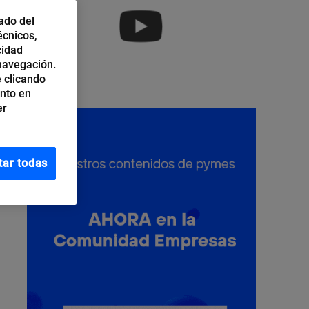
ado del
écnicos,
cidad
 navegación.
 clicando
ento en
er
tar todas