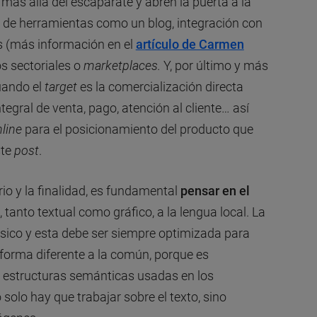
más allá del escaparate y abren la puerta a la
és de herramientas como un blog, integración con
es (más información en el
artículo de Carmen
ros sectoriales o
marketplaces.
Y, por último y más
uando el
target
es la comercialización directa
tegral de venta, pago, atención al cliente… así
line
para el posicionamiento del producto que
ste
post
.
o y la finalidad, es fundamental
pensar en el
, tanto textual como gráfico, a la lengua local. La
sico y esta debe ser siempre optimizada para
e forma diferente a la común, porque es
y estructuras semánticas usadas en los
 solo hay que trabajar sobre el texto, sino