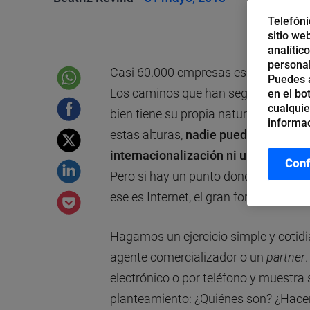
Telefóni
sitio we
analític
personal
Casi 60.000 empresas españolas vend
Puedes a
Los caminos que han seguido para sal
en el bo
cualquie
bien tiene su propia naturaleza, merc
informac
estas alturas,
nadie puede creer que
internacionalización ni una estrateg
Conf
Pero si hay un punto donde confluyen
ese es Internet, el gran foro «glocal».
Hagamos un ejercicio simple y coti
agente comercializador o un
partner
electrónico o por teléfono y muestra 
planteamiento: ¿Quiénes son? ¿Hace