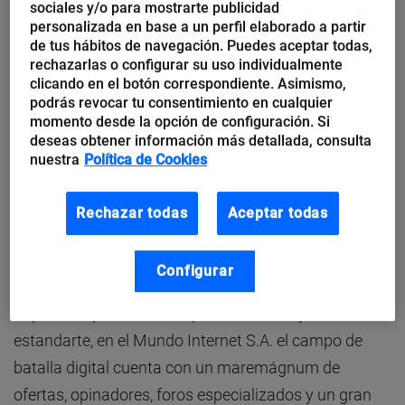
sociales y/o para mostrarte publicidad
Aquí es cuando llega el matiz de transformación y
personalizada en base a un perfil elaborado a partir
réplica.
Las empresas deben tender a ser
de tus hábitos de navegación. Puedes aceptar todas,
rechazarlas o configurar su uso individualmente
multidisciplinares
, con entornos laborales donde no
clicando en el botón correspondiente. Asimismo,
existen jefes, sino impulsores. Empresas que pueden
podrás revocar tu consentimiento en cualquier
momento desde la opción de configuración. Si
contar con miembros sin ubicación fija, pero con un
deseas obtener información más detallada, consulta
amplio bagaje social y un perfil comunicativo o
nuestra
Política de Cookies
técnico que aporte valor al conjunto. La digitalización
de las empresas va a generar nuevos puestos de
Rechazar todas
Aceptar todas
trabajo y oportunidades para todos.
Configurar
Al igual que en el Mundo Real S.A. la empresa debe
impulsar o potenciar sus puntos fuertes y hacerlos su
estandarte, en el Mundo Internet S.A. el campo de
batalla digital cuenta con un maremágnum de
ofertas, opinadores, foros especializados y un gran