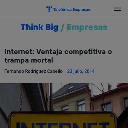
Salta
el
contenido
Think Big
/
Empresas
Internet: Ventaja competitiva o
trampa mortal
Fernando Rodríguez Cabello
23 julio, 2014