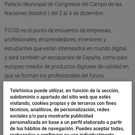
Palacio Municipal de Congresos del Campo de las
Naciones (Madrid ) del 2 al 4 de diciembre.
FICOD es el punto de encuentro de empresas,
profesionales, emprendedores, inversores y
estudiantes que están interesados en mundo digital,
y será también un escaparate de España, como país
europeo creador de productos digitales de calidad en
que se forman los profesionales del futuro.
Telefónica puede utilizar, en función de la sección,
En cuanto al desarrollo del encuentro,
se centrará en
subdominio o apartado del sitio web que estés
cuatro ejes fundamentales:
visitando, cookies propias y de terceros con fines
técnicos, analíticos, de personalización, redes
sociales y/o para mostrarte publicidad
I
ndustria:
estarán las empresas con mayor
personalizada en base a un perfil elaborado a partir
potencial en el sector de los contenidos digitales
de tus hábitos de navegación. Puedes aceptar todas,
rechazarlas o configurar su uso individualmente