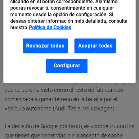
clicando en el botón correspondiente. Asimismo,
podrás revocar tu consentimiento en cualquier
momento desde la opción de configuración. Si
deseas obtener información más detallada, consulta
nuestra
Política de Cookies
Rechazar todas
Aceptar todas
Cuando Google comenzó a trabajar con el coche
autónomo, desarrolló el sistema sobre coches Toyota
Configurar
Prius porque de lo que sabe es de tecnología, no de
construir coches. Con el tiempo desarrolló su propio
coche, pero ha visto cómo el resto de fabricantes
comenzaba a ganar terreno en la batalla por el
vehículo autónomo (Audi, Tesla, Volkswagen).
La decisión de Google, por tanto, es «coopetir» con los
que tienen que hacer viable el concepto de coche