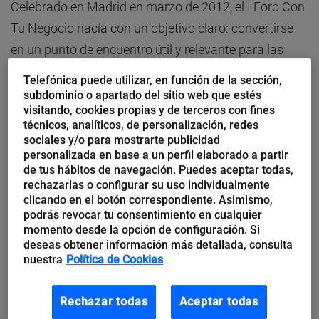
Celebrado en Madrid en marzo de 2012, el I Foro Con
Tu Negocio nacía con un objetivo claro: convertirse
en un punto de encuentro útil y relevante para las
pymes, poniendo al alcance de todas ellas la
Telefónica puede utilizar, en función de la sección,
innovación y las últimas tendencias tecnológicas,
subdominio o apartado del sitio web que estés
visitando, cookies propias y de terceros con fines
con debates sobre internacionalización, marketing y
técnicos, analíticos, de personalización, redes
redes sociales, y con ideas para gestionar una pyme
sociales y/o para mostrarte publicidad
personalizada en base a un perfil elaborado a partir
en tiempos de crisis, en definitiva,
los retos de la
de tus hábitos de navegación. Puedes aceptar todas,
pyme de hoy
.
rechazarlas o configurar su uso individualmente
clicando en el botón correspondiente. Asimismo,
podrás revocar tu consentimiento en cualquier
Desde entonces se han celebrado otras dos
momento desde la opción de configuración. Si
ediciones, una en Sevilla y otra en Valencia, con
deseas obtener información más detallada, consulta
nuestra
Política de Cookies
conferenciantes de la talla de
Ferran Adrià, Josu
Ugarte o Bere Casillas
.
Rechazar todas
Aceptar todas