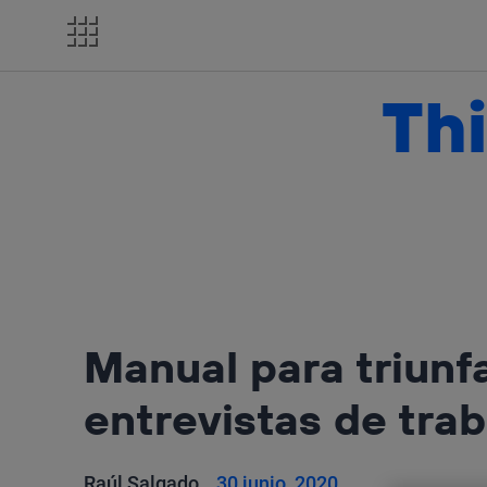
Salta
el
contenido
Thi
Manual para triunf
entrevistas de trab
Raúl Salgado
30 junio, 2020