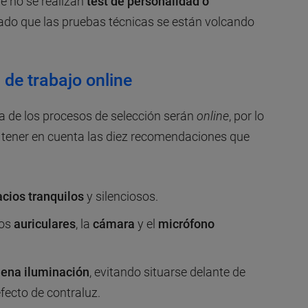
e no se realizan
test de personalidad o
ado que las pruebas técnicas se están volcando
 de trabajo online
a de los procesos de selección serán
online
, por lo
n tener en cuenta las diez recomendaciones que
cios tranquilos
y silenciosos.
los
auriculares
, la
cámara
y el
micrófono
ena iluminación
, evitando situarse delante de
fecto de contraluz.