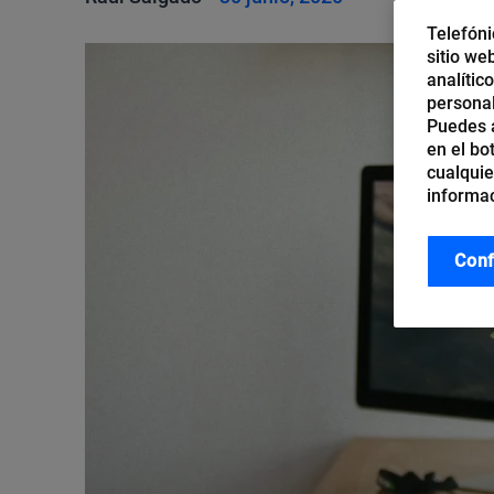
Telefóni
sitio we
analític
personal
Puedes a
en el bo
cualquie
informac
Conf