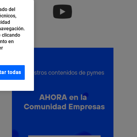
ado del
écnicos,
cidad
 navegación.
 clicando
ento en
er
tar todas