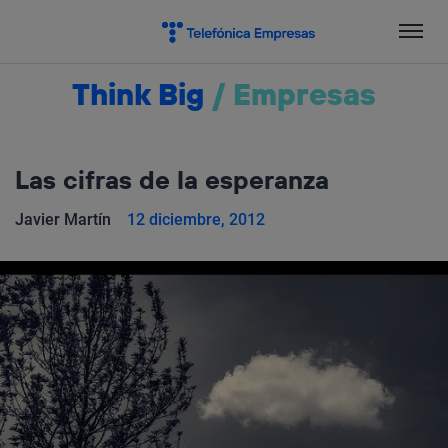
Salta
el
contenido
Think Big
/
Empresas
Las cifras de la esperanza
Javier Martín
12 diciembre, 2012