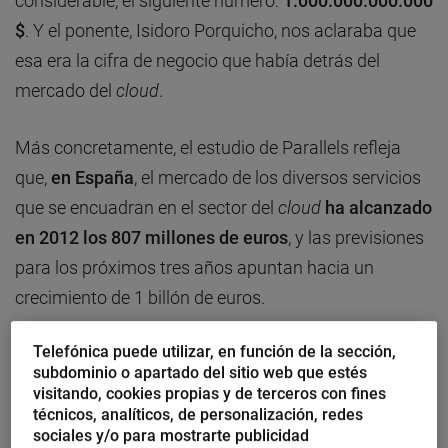
considerable, el siguiente número:
1.000.000.000.000
$
. Y el ponente, Isidoro Porquicho, nos aclaraba que
esa era la cifra de negocio que había detrás del
mercado del
cloud
.
Más concretamente, el estudio de Parallels refleja
que,
en España
, el mercado de los diversos servicios
que se encuadran en el sector del
cloud
ha alcanzado
en 2012 los 807 millones de euros
, y las previsiones
para los próximos tres años apuntan hacia un
crecimiento de 1 billón de euros.
Telefónica puede utilizar, en función de la sección,
Además de ser un buen momento para todos
subdominio o apartado del sitio web que estés
aquellos negocios que provean alguno de estos
visitando, cookies propias y de terceros con fines
servicios en la nube: infraestructura alojada,
técnicos, analíticos, de personalización, redes
sociales y/o para mostrarte publicidad
presencia web, colaboración y comunicación, SaaS…,